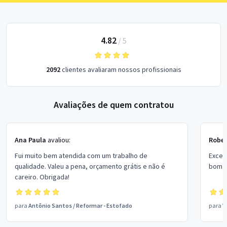
4.82
/
5
2092
clientes avaliaram nossos profissionais
Avaliações de quem contratou
Ana Paula
avaliou:
Rober
Fui muito bem atendida com um trabalho de
Excel
qualidade. Valeu a pena, orçamento grátis e não é
bom p
careiro. Obrigada!
para
Antônio Santos
/
Reformar - Estofado
para
V