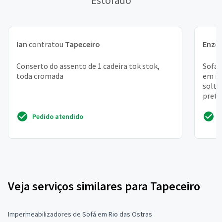
Estofado
Ian
contratou
Tapeceiro
Enzo
Conserto do assento de 1 cadeira tok stok,
Sofá 
toda cromada
em ma
solte
preto
fechar
Pedido atendido
Veja serviços similares para Tapeceiro
Impermeabilizadores de Sofá em Rio das Ostras