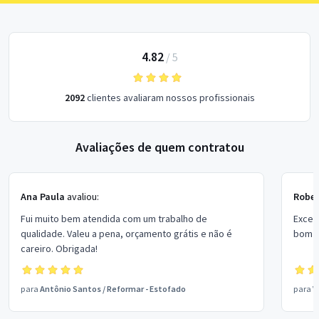
4.82
/
5
2092
clientes avaliaram nossos profissionais
Avaliações de quem contratou
Ana Paula
avaliou:
Rober
Fui muito bem atendida com um trabalho de
Excel
qualidade. Valeu a pena, orçamento grátis e não é
bom p
careiro. Obrigada!
para
Antônio Santos
/
Reformar - Estofado
para
V