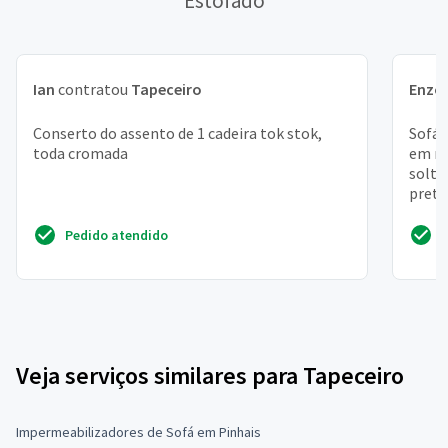
Estofado
Ian
contratou
Tapeceiro
Enzo
Conserto do assento de 1 cadeira tok stok,
Sofá 
toda cromada
em ma
solte
preto
fechar
Pedido atendido
Veja serviços similares para Tapeceiro
Impermeabilizadores de Sofá em Pinhais