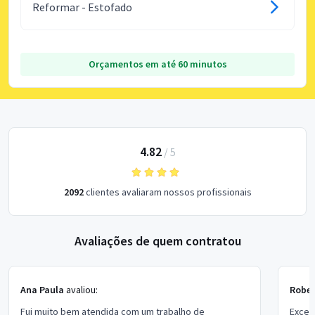
Reformar - Estofado
Orçamentos em até 60 minutos
4.82
/
5
2092
clientes avaliaram nossos profissionais
Avaliações de quem contratou
Ana Paula
avaliou:
Rober
Fui muito bem atendida com um trabalho de
Excel