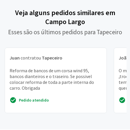
Veja alguns pedidos similares em
Campo Largo
Esses são os últimos pedidos para Tapeceiro
Juan
contratou
Tapeceiro
João 
Reforma de bancos de um corsa wind 95,
O meu
bancos dianteiros e o traseiro. Se possivel
,troc
colocar reforma de toda a parte interna do
tem a
carro. Obrigada
queri
famil
Pedido atendido