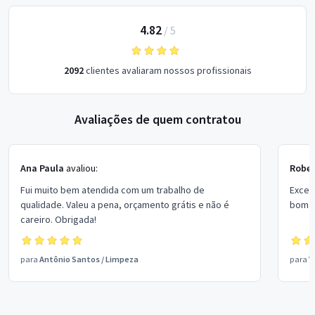
4.82
/
5
2092
clientes avaliaram nossos profissionais
Avaliações de quem contratou
Ana Paula
avaliou:
Rober
Fui muito bem atendida com um trabalho de
Excel
qualidade. Valeu a pena, orçamento grátis e não é
bom p
careiro. Obrigada!
para
Antônio Santos
/
Limpeza
para
V