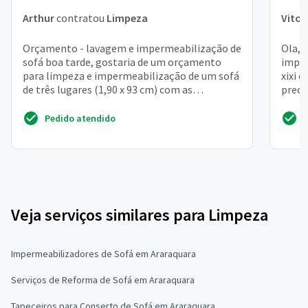
Arthur
contratou
Limpeza
Vitor
Orçamento - lavagem e impermeabilização de
Ola, 
sofá boa tarde, gostaria de um orçamento
imper
para limpeza e impermeabilização de um sofá
xixi 
de três lugares (1,90 x 93 cm) com as
preci
almofadas do encosto ...
tecnic
Pedido atendido
Veja serviços similares para Limpeza
Impermeabilizadores de Sofá em Araraquara
Serviços de Reforma de Sofá em Araraquara
Tapeceiros para Conserto de Sofá em Araraquara