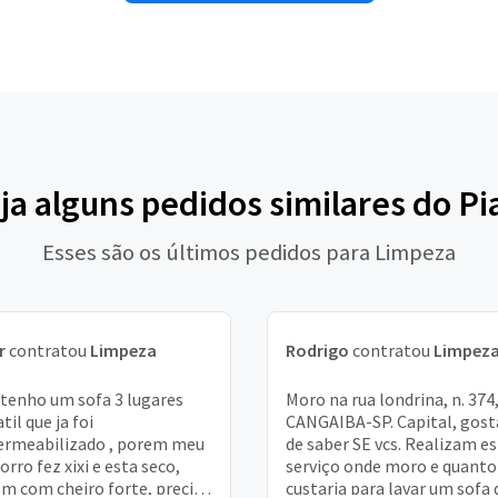
ja alguns pedidos similares do Pi
Esses são os últimos pedidos para Limpeza
r
contratou
Limpeza
Rodrigo
contratou
Limpez
 tenho um sofa 3 lugares
Moro na rua londrina, n. 374
til que ja foi
CANGAIBA-SP. Capital, gost
rmeabilizado , porem meu
de saber SE vcs. Realizam e
orro fez xixi e esta seco,
serviço onde moro e quanto
m com cheiro forte, preciso
custaria para lavar um sofa 