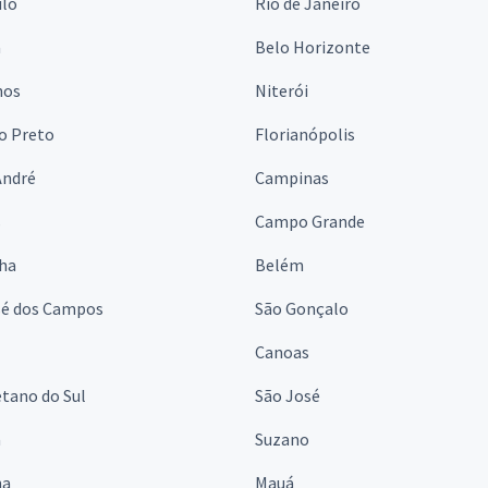
ulo
Rio de Janeiro
a
Belo Horizonte
hos
Niterói
o Preto
Florianópolis
André
Campinas
s
Campo Grande
lha
Belém
sé dos Campos
São Gonçalo
Canoas
tano do Sul
São José
á
Suzano
na
Mauá