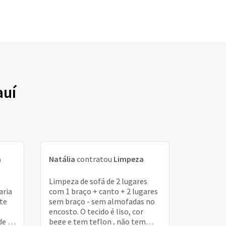
auí
a
Natália
contratou
Limpeza
,
Limpeza de sofá de 2 lugares
aria
com 1 braço + canto + 2 lugares
ste
sem braço - sem almofadas no
encosto. O tecido é liso, cor
de 2
bege e tem teflon , não tem