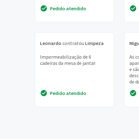
de três lugares (1,90 x 93 cm)
elim
Pedido atendido
com as almofadas do encosto ...
com 
Leonardo
contratou
Limpeza
Migu
Impermeabilização de 6
As c
cadeiras da mesa de jantar
apa
e sã
desc
de d
gost
Pedido atendido
a li