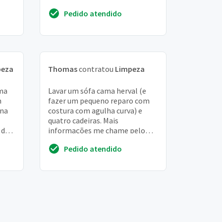
manchas apenas está
Pedido atendido
empoeirado
peza
Thomas
contratou
Limpeza
uma
Lavar um sófa cama herval (e
m
fazer um pequeno reparo com
ona
costura com agulha curva) e
quatro cadeiras. Mais
de 4
informações me chame pelo
sma
zap 9. 8334-0578 (isac)
Pedido atendido