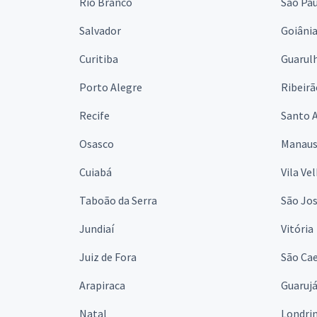
Rio Branco
São Pa
Salvador
Goiâni
Curitiba
Guarul
Porto Alegre
Ribeirã
Recife
Santo 
Osasco
Manau
Cuiabá
Vila Ve
Taboão da Serra
São Jo
Jundiaí
Vitória
Juiz de Fora
São Cae
Arapiraca
Guaruj
Natal
Londri