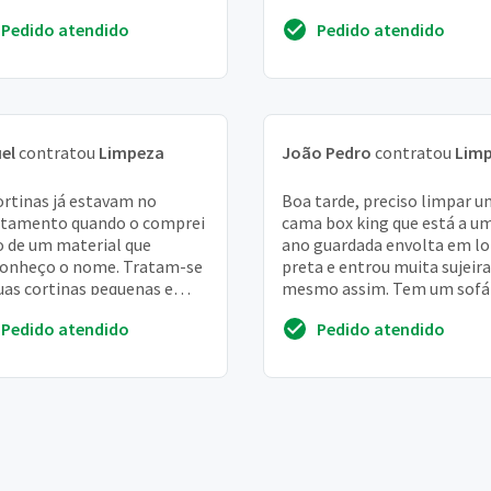
inar o odor , de preferencia
e 3 lugares. Grata. Berenice.
Pedido atendido
Pedido atendido
tecnica d...
(bere...
el
contratou
Limpeza
João Pedro
contratou
Lim
ortinas já estavam no
Boa tarde, preciso limpar 
rtamento quando o comprei
cama box king que está a u
o de um material que
ano guardada envolta em l
onheço o nome. Tratam-se
preta e entrou muita sujeira
uas cortinas pequenas e
mesmo assim. Tem um sofá 
aria de um orçamento para
lugares em camurça na me
Pedido atendido
Pedido atendido
mpeza das mesmas
situação