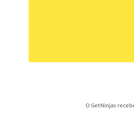
O GetNinjas receb