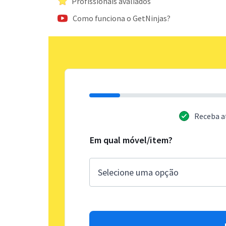
Profissionais avaliados
Como funciona o GetNinjas?
Receba a
Em qual móvel/item?