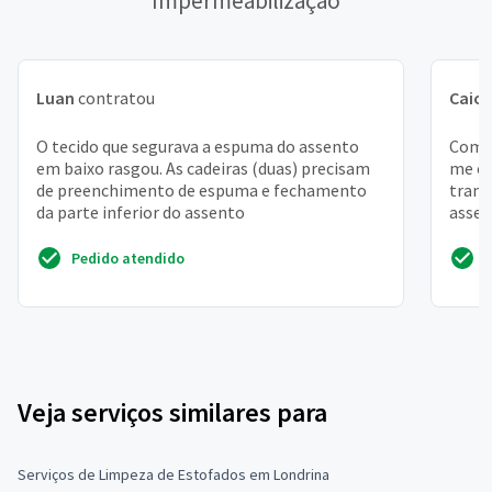
Impermeabilização
Luan
contratou
Caio
O tecido que segurava a espuma do assento
Compr
em baixo rasgou. As cadeiras (duas) precisam
me or
de preenchimento de espuma e fechamento
trans
da parte inferior do assento
assen
Pedido atendido
Veja serviços similares para
Serviços de Limpeza de Estofados em Londrina