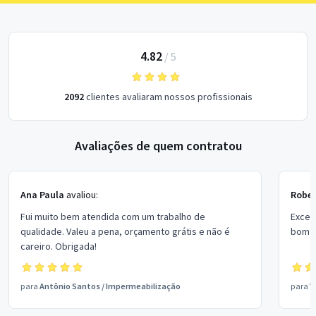
4.82
/
5
2092
clientes avaliaram nossos profissionais
Avaliações de quem contratou
Ana Paula
avaliou:
Rober
Fui muito bem atendida com um trabalho de
Excel
qualidade. Valeu a pena, orçamento grátis e não é
bom p
careiro. Obrigada!
para
Antônio Santos
/
Impermeabilização
para
V