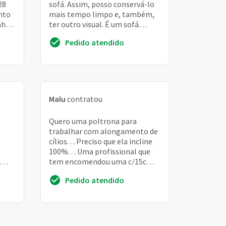
28
sofá. Assim, posso conservá-lo
nto
mais tempo limpo e, também,
nho
ter outro visual. É um sofá
retrátil e reclinável de 4 lugares
Pedido atendido
Malu
contratou
Quero uma poltrona para
trabalhar com alongamento de
cílios. . . Preciso que ela incline
100%. . . Uma profissional que
tem encomendou uma c/15cm
á
mais alta que a poltrona do
Pedido atendido
l).
papai. . . . ...