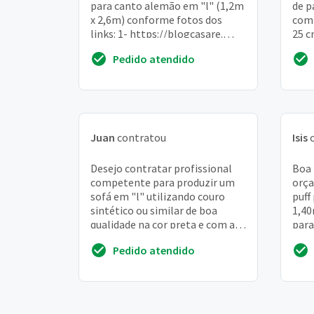
para canto alemão em "l" (1,2m
de p
x 2,6m) conforme fotos dos
comp
links: 1- https://blogcasare.
25 c
Files. Wordpress.
colo
Pedido atendido
Com/2016/02/canto-alemao-
Esto
15....
Juan
contratou
Isis
c
Desejo contratar profissional
Boa 
competente para produzir um
orça
sofá em "l" utilizando couro
puff
sintético ou similar de boa
1,40
qualidade na cor preta e com a
para
estrutura feita com madeira de
quer
Pedido atendido
boa qualid...
what