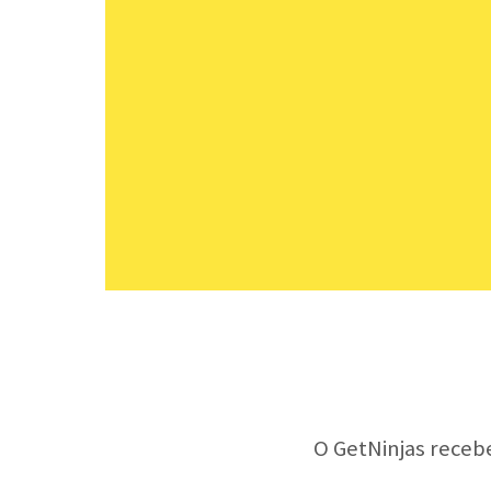
O GetNinjas receb