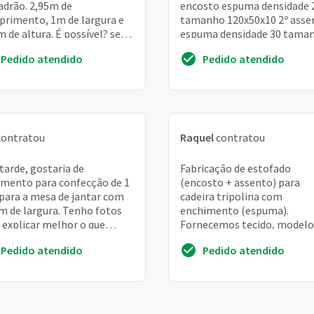
adrão. 2,95m de
encosto espuma densidade 
rimento, 1m de largura e
tamanho 120x50x10 2º asse
m de altura. É possível? será
espuma densidade 30 tama
cado em cima de pallet.
60x60x10 (lxcxa) encosto
Pedido atendido
Pedido atendido
u pensando ...
espuma densidade 28 ...
ontratou
Raquel
contratou
tarde, gostaria de
Fabricação de estofado
mento para confecção de 1
(encosto + assento) para
 para a mesa de jantar com
cadeira tripolina com
m de largura. Tenho fotos
enchimento (espuma).
 explicar melhor o que
Fornecemos tecido, modelo
o dizer. Aguardo contato no
original e molde (a peça ser
Pedido atendido
Pedido atendido
sapp (11)*...
reduzida para 90% do origina
Imagens ...