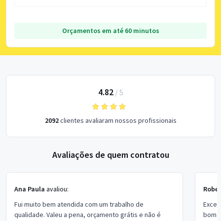
Orçamentos em até 60 minutos
4.82
/
5
2092
clientes avaliaram nossos profissionais
Avaliações de quem contratou
Ana Paula
avaliou:
Rober
Fui muito bem atendida com um trabalho de
Excel
qualidade. Valeu a pena, orçamento grátis e não é
bom p