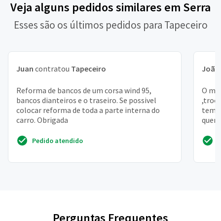
Veja alguns pedidos similares em Serra
Esses são os últimos pedidos para Tapeceiro
Juan
contratou
Tapeceiro
João 
Reforma de bancos de um corsa wind 95,
O meu
bancos dianteiros e o traseiro. Se possivel
,troc
colocar reforma de toda a parte interna do
tem a
carro. Obrigada
queri
famil
Pedido atendido
Perguntas Frequentes