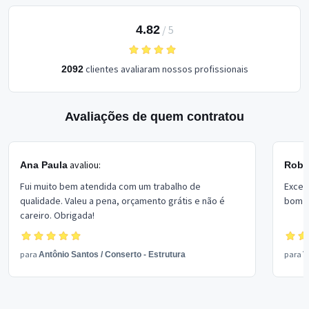
4.82
/
5
clientes avaliaram nossos profissionais
2092
Avaliações de quem contratou
avaliou:
Ana Paula
Rober
Fui muito bem atendida com um trabalho de
Excel
qualidade. Valeu a pena, orçamento grátis e não é
bom p
careiro. Obrigada!
para
para
Antônio Santos
/
Conserto - Estrutura
V