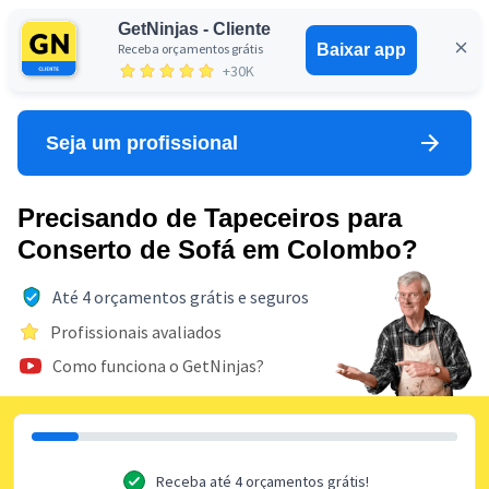
GetNinjas - Cliente
Receba orçamentos grátis
Baixar app
Entrar
+30K
Seja um profissional
Precisando de Tapeceiros para
Conserto de Sofá em Colombo?
Até 4 orçamentos grátis e seguros
Profissionais avaliados
Como funciona o GetNinjas?
Receba até 4 orçamentos grátis!