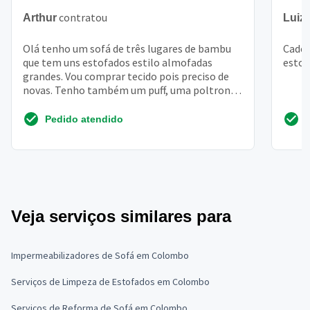
contratou
Arthur
Luiz
Olá tenho um sofá de três lugares de bambu
Cadei
que tem uns estofados estilo almofadas
esto
grandes. Vou comprar tecido pois preciso de
novas. Tenho também um puff, uma poltrona
e quatro cadeiras p...
Pedido atendido
Veja serviços similares para
Impermeabilizadores de Sofá em Colombo
Serviços de Limpeza de Estofados em Colombo
Serviços de Reforma de Sofá em Colombo