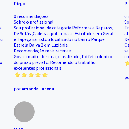
Diego
P
0 recomendações
0 
Sobre o profissional
So
s,
Sou profissional da categoria Reformas e Reparos,
Em
De Sofás ,Cadeiras,poltronas e Estofados em Geral
at
ou
e Tapeçaria. Estou localizado no bairro Parque
Re
Estrela Dalva 2 em Luziânia.
Os
Recomendação mais recente:
se
Gostei muito do serviço realizado, foi feito dentro
co
co
do prazo previsto. Recomendo o trabalho,
excelentes profissionais.
p
por
Amanda Lucena