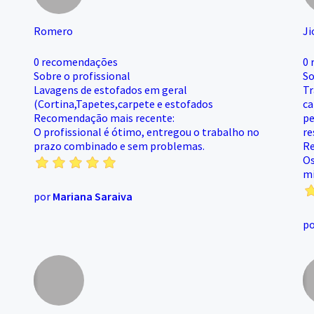
Romero
Ji
0 recomendações
0 
Sobre o profissional
So
Lavagens de estofados em geral
Tr
(Cortina,Tapetes,carpete e estofados
ca
Recomendação mais recente:
pe
O profissional é ótimo, entregou o trabalho no
re
prazo combinado e sem problemas.
Re
Os
mi
por
Mariana Saraiva
p