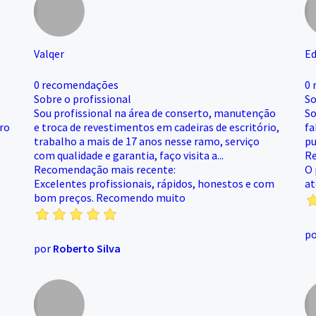
Valqer
Ed
0 recomendações
0 
Sobre o profissional
So
Sou profissional na área de conserto, manutenção
So
rro
e troca de revestimentos em cadeiras de escritório,
fa
trabalho a mais de 17 anos nesse ramo, serviço
pu
com qualidade e garantia, faço visita a...
Re
Recomendação mais recente:
O 
Excelentes profissionais, rápidos, honestos e com
at
bom preços. Recomendo muito
p
por
Roberto Silva