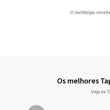
O GetNinjas receb
Os melhores Tap
Veja os 