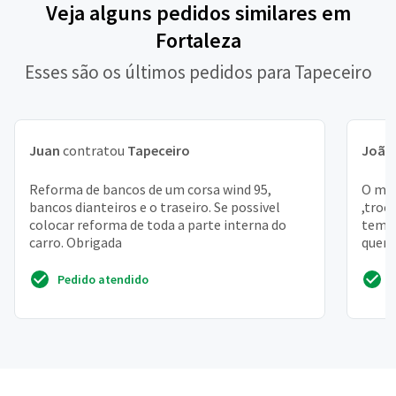
Veja alguns pedidos similares em
Fortaleza
Esses são os últimos pedidos para Tapeceiro
Juan
contratou
Tapeceiro
João 
Reforma de bancos de um corsa wind 95,
O meu
bancos dianteiros e o traseiro. Se possivel
,troc
colocar reforma de toda a parte interna do
tem a
carro. Obrigada
queri
famil
Pedido atendido