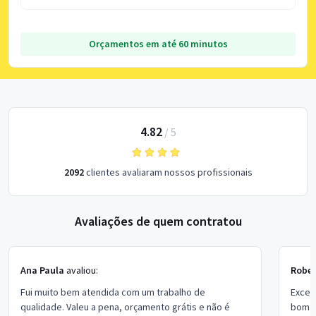
Orçamentos em até 60 minutos
4.82
/
5
2092
clientes avaliaram nossos profissionais
Avaliações de quem contratou
Ana Paula
avaliou:
Rober
Fui muito bem atendida com um trabalho de
Excel
qualidade. Valeu a pena, orçamento grátis e não é
bom p