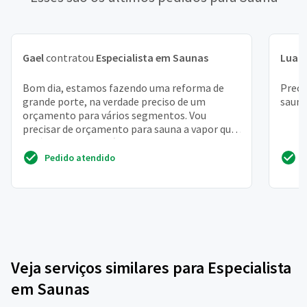
Gael
contratou
Especialista em Saunas
Luan
Bom dia, estamos fazendo uma reforma de
Preci
grande porte, na verdade preciso de um
sauna
orçamento para vários segmentos. Vou
precisar de orçamento para sauna a vapor que
está sendo construída dent...
Pedido atendido
Veja serviços similares para Especialista
em Saunas