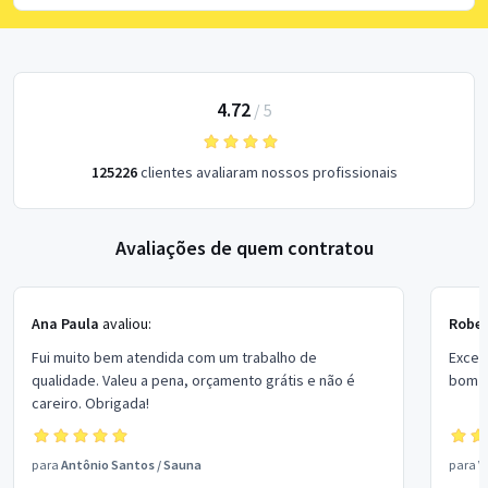
4.72
/
5
125226
clientes avaliaram nossos profissionais
Avaliações de quem contratou
Ana Paula
avaliou:
Rober
Fui muito bem atendida com um trabalho de
Excel
qualidade. Valeu a pena, orçamento grátis e não é
bom p
careiro. Obrigada!
para
Antônio Santos
/
Sauna
para
V