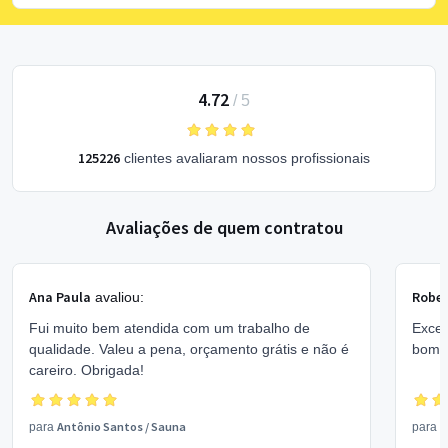
4.72
/
5
125226
clientes avaliaram nossos profissionais
Avaliações de quem contratou
Ana Paula
Rober
avaliou:
Fui muito bem atendida com um trabalho de
Excel
qualidade. Valeu a pena, orçamento grátis e não é
bom 
careiro. Obrigada!
Antônio Santos
/
Sauna
V
para
para