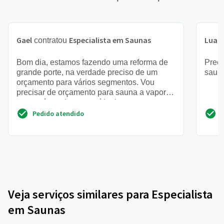
Gael
Especialista em Saunas
Luan
contratou
Bom dia, estamos fazendo uma reforma de
Preci
grande porte, na verdade preciso de um
sauna
orçamento para vários segmentos. Vou
precisar de orçamento para sauna a vapor
que está sendo construída dent...
Pedido atendido
Veja serviços similares para Especialista
em Saunas