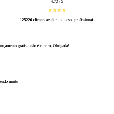
4.72
/
5
125226
clientes avaliaram nossos profissionais
orçamento grátis e não é careiro. Obrigada!
mendo muito