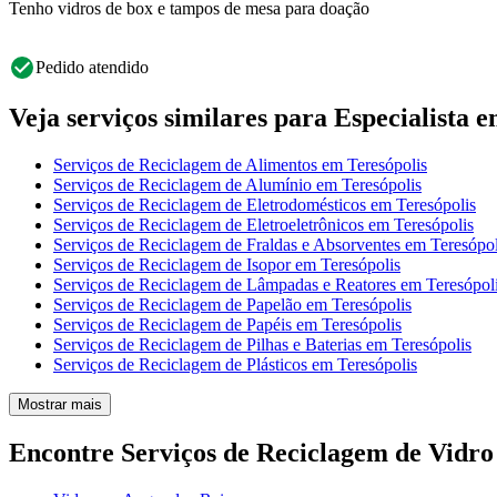
Tenho vidros de box e tampos de mesa para doação
Pedido atendido
Veja serviços similares para Especialista
Serviços de Reciclagem de Alimentos em Teresópolis
Serviços de Reciclagem de Alumínio em Teresópolis
Serviços de Reciclagem de Eletrodomésticos em Teresópolis
Serviços de Reciclagem de Eletroeletrônicos em Teresópolis
Serviços de Reciclagem de Fraldas e Absorventes em Teresópol
Serviços de Reciclagem de Isopor em Teresópolis
Serviços de Reciclagem de Lâmpadas e Reatores em Teresópol
Serviços de Reciclagem de Papelão em Teresópolis
Serviços de Reciclagem de Papéis em Teresópolis
Serviços de Reciclagem de Pilhas e Baterias em Teresópolis
Serviços de Reciclagem de Plásticos em Teresópolis
Mostrar mais
Encontre Serviços de Reciclagem de Vidro 