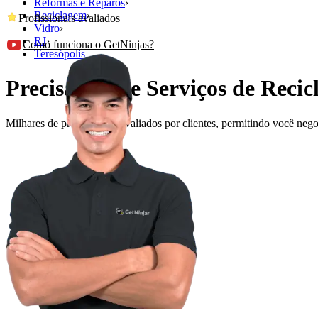
Reformas e Reparos
›
Reciclagem
›
Profissionais avaliados
Vidro
›
RJ
›
Como funciona o GetNinjas?
Teresópolis
Precisando de Serviços de Recic
Milhares de profissionais avaliados por clientes, permitindo você ne