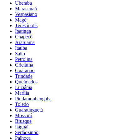
Uberaba
Maracanaú
Vespasiano
Magé
Teresópolis
Ipatinga
Chapecó
Araruama
Itatiba
Salto
Petrolina
Criciúma
Guarapari
Trindade
Queimados
Luziânia
Marília
Pindamonhangaba
Toledo
Guaratinguetá
Mossoró
Brusque
Itaguaí
Sertãozinho
Palhoça