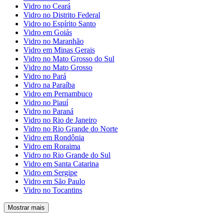
Vidro no Ceará
Vidro no Distrito Federal
Vidro no Espírito Santo
Vidro em Goiás
Vidro no Maranhão
Vidro em Minas Gerais
Vidro no Mato Grosso do Sul
Vidro no Mato Grosso
Vidro no Pará
Vidro na Paraíba
Vidro em Pernambuco
Vidro no Piauí
Vidro no Paraná
Vidro no Rio de Janeiro
Vidro no Rio Grande do Norte
Vidro em Rondônia
Vidro em Roraima
Vidro no Rio Grande do Sul
Vidro em Santa Catarina
Vidro em Sergipe
Vidro em São Paulo
Vidro no Tocantins
Mostrar mais