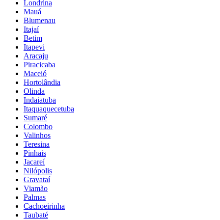
Londrina
Mauá
Blumenau
Itajaí
Betim
Itapevi
Aracaju
Piracicaba
Maceió
Hortolândia
Olinda
Indaiatuba
Itaquaquecetuba
Sumaré
Colombo
Valinhos
Teresina
Pinhais
Jacareí
Nilópolis
Gravataí
Viamão
Palmas
Cachoeirinha
Taubaté