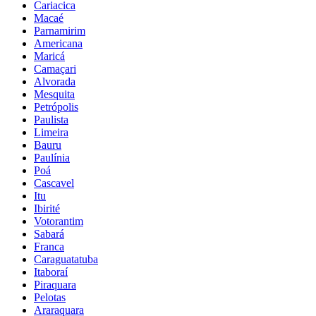
Cariacica
Macaé
Parnamirim
Americana
Maricá
Camaçari
Alvorada
Mesquita
Petrópolis
Paulista
Limeira
Bauru
Paulínia
Poá
Cascavel
Itu
Ibirité
Votorantim
Sabará
Franca
Caraguatatuba
Itaboraí
Piraquara
Pelotas
Araraquara