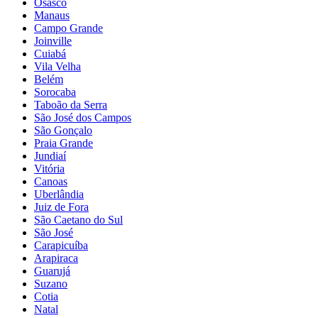
Osasco
Manaus
Campo Grande
Joinville
Cuiabá
Vila Velha
Belém
Sorocaba
Taboão da Serra
São José dos Campos
São Gonçalo
Praia Grande
Jundiaí
Vitória
Canoas
Uberlândia
Juiz de Fora
São Caetano do Sul
São José
Carapicuíba
Arapiraca
Guarujá
Suzano
Cotia
Natal