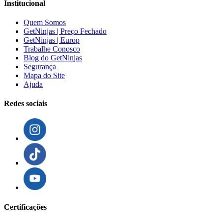
Institucional
Quem Somos
GetNinjas | Preço Fechado
GetNinjas | Europ
Trabalhe Conosco
Blog do GetNinjas
Segurança
Mapa do Site
Ajuda
Redes sociais
Certificações