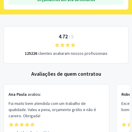
4.72
/
5
125226
clientes avaliaram nossos profissionais
Avaliações de quem contratou
Ana Paula
avaliou:
Rober
Fui muito bem atendida com um trabalho de
Excel
qualidade. Valeu a pena, orçamento grátis e não é
bom p
careiro. Obrigada!