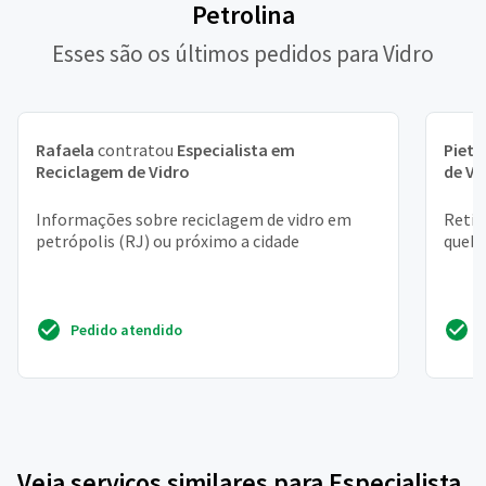
Petrolina
Esses são os últimos pedidos para Vidro
Rafaela
contratou
Especialista em
Pietr
Reciclagem de Vidro
de Vi
Informações sobre reciclagem de vidro em
Retir
petrópolis (RJ) ou próximo a cidade
quebr
Pedido atendido
Veja serviços similares para Especialista