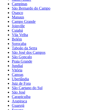
Campinas
São Bernardo do Campo
Osasco
Manaus
Campo Grande
Joinville
Cuiabá
Vila Velha
Belém
Sorocaba
Taboão da Serra
São José dos Campos
São Gonçalo
Praia Grande
Jundiaí
Vitória
Canoas
Uberlândia
Juiz de Fora
São Caetano do Sul
São José
Carapicuíba
Arapiraca
Guarujá
Suzano