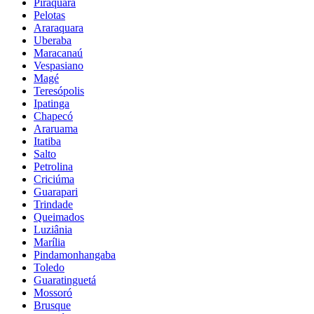
Piraquara
Pelotas
Araraquara
Uberaba
Maracanaú
Vespasiano
Magé
Teresópolis
Ipatinga
Chapecó
Araruama
Itatiba
Salto
Petrolina
Criciúma
Guarapari
Trindade
Queimados
Luziânia
Marília
Pindamonhangaba
Toledo
Guaratinguetá
Mossoró
Brusque