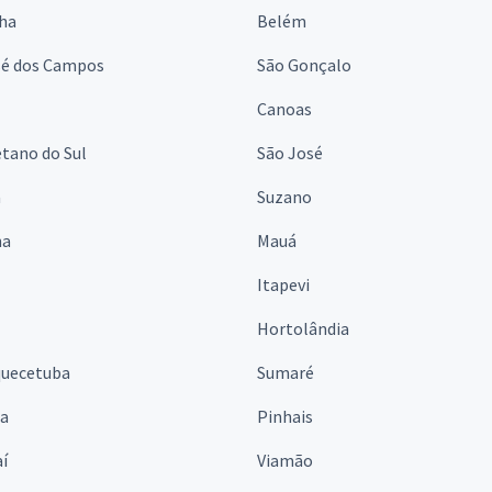
lha
Belém
sé dos Campos
São Gonçalo
Canoas
tano do Sul
São José
á
Suzano
na
Mauá
Itapevi
Hortolândia
quecetuba
Sumaré
na
Pinhais
í
Viamão