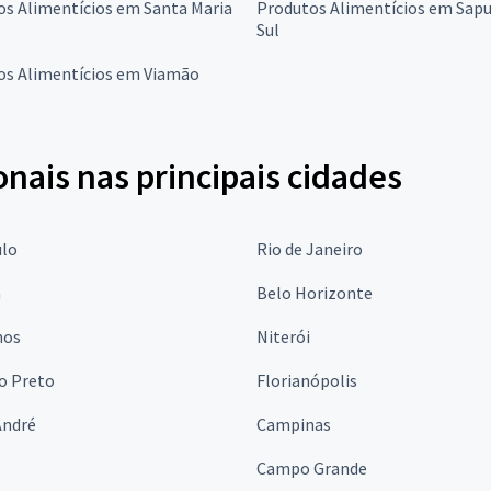
os Alimentícios em Santa Maria
Produtos Alimentícios em Sapu
Sul
os Alimentícios em Viamão
onais nas principais cidades
ulo
Rio de Janeiro
a
Belo Horizonte
hos
Niterói
o Preto
Florianópolis
André
Campinas
s
Campo Grande