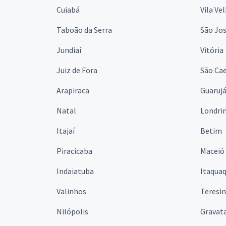
Cuiabá
Vila Ve
Taboão da Serra
São Jo
Jundiaí
Vitória
Juiz de Fora
São Cae
Arapiraca
Guaruj
Natal
Londri
Itajaí
Betim
Piracicaba
Maceió
Indaiatuba
Itaqua
Valinhos
Teresi
Nilópolis
Gravata