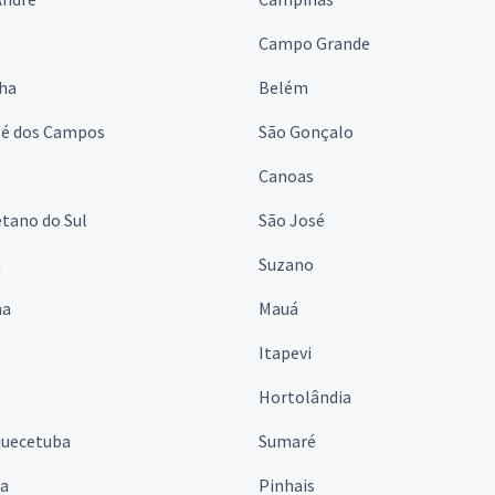
s
Campo Grande
lha
Belém
sé dos Campos
São Gonçalo
Canoas
tano do Sul
São José
á
Suzano
na
Mauá
Itapevi
Hortolândia
quecetuba
Sumaré
na
Pinhais