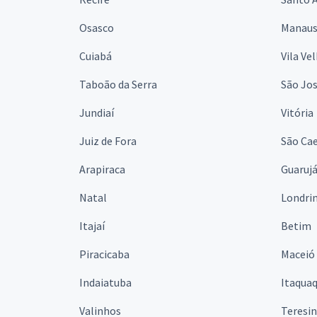
Osasco
Manau
Cuiabá
Vila Ve
Taboão da Serra
São Jo
Jundiaí
Vitória
Juiz de Fora
São Cae
Arapiraca
Guaruj
Natal
Londri
Itajaí
Betim
Piracicaba
Maceió
Indaiatuba
Itaqua
Valinhos
Teresi