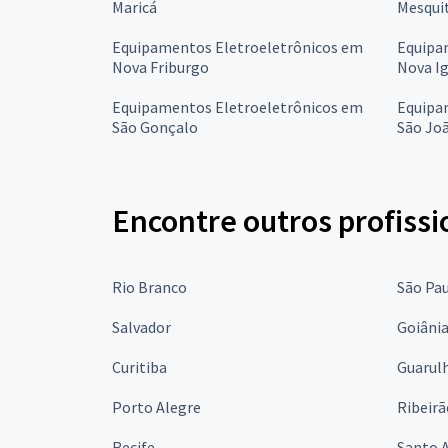
Maricá
Mesqui
Equipamentos Eletroeletrônicos em
Equipa
Nova Friburgo
Nova I
Equipamentos Eletroeletrônicos em
Equipa
São Gonçalo
São Joã
Encontre outros profissi
Rio Branco
São Pa
Salvador
Goiâni
Curitiba
Guarul
Porto Alegre
Ribeirã
Recife
Santo 