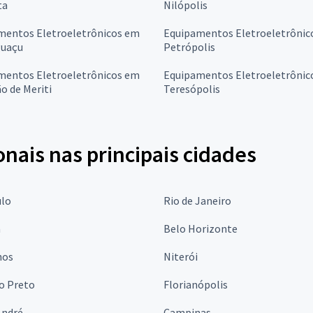
ta
Nilópolis
mentos Eletroeletrônicos em
Equipamentos Eletroeletrônic
guaçu
Petrópolis
mentos Eletroeletrônicos em
Equipamentos Eletroeletrônic
o de Meriti
Teresópolis
onais nas principais cidades
ulo
Rio de Janeiro
a
Belo Horizonte
hos
Niterói
o Preto
Florianópolis
André
Campinas