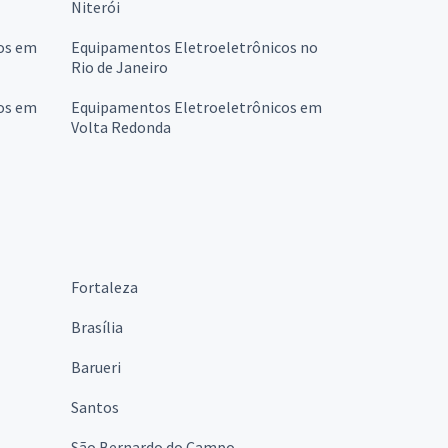
Niterói
os em
Equipamentos Eletroeletrônicos no
Rio de Janeiro
os em
Equipamentos Eletroeletrônicos em
Volta Redonda
Fortaleza
Brasília
Barueri
Santos
São Bernardo do Campo