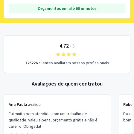
Orçamentos em até 60 minutos
4.72
/
5
125226
clientes avaliaram nossos profissionais
Avaliações de quem contratou
Ana Paula
avaliou:
Rober
Fui muito bem atendida com um trabalho de
Excel
qualidade. Valeu a pena, orçamento grátis e não é
bom p
careiro. Obrigada!