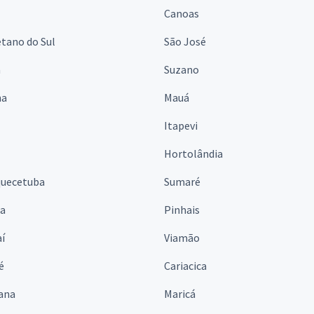
Canoas
tano do Sul
São José
á
Suzano
na
Mauá
Itapevi
Hortolândia
quecetuba
Sumaré
na
Pinhais
í
Viamão
é
Cariacica
ana
Maricá