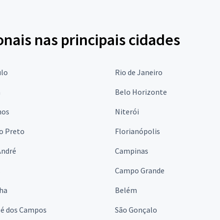
onais nas principais cidades
ulo
Rio de Janeiro
a
Belo Horizonte
hos
Niterói
o Preto
Florianópolis
André
Campinas
s
Campo Grande
lha
Belém
sé dos Campos
São Gonçalo