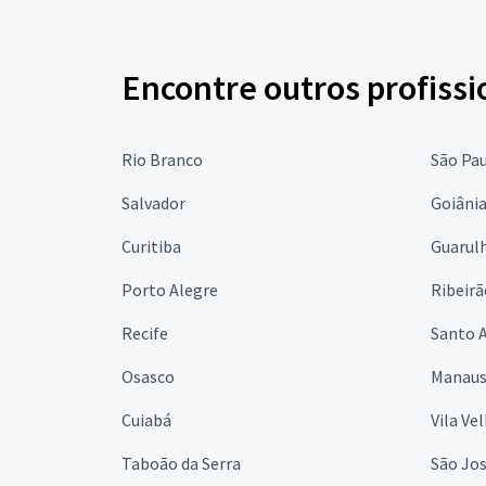
Encontre outros profissi
Rio Branco
São Pa
Salvador
Goiâni
Curitiba
Guarul
Porto Alegre
Ribeirã
Recife
Santo 
Osasco
Manau
Cuiabá
Vila Ve
Taboão da Serra
São Jo