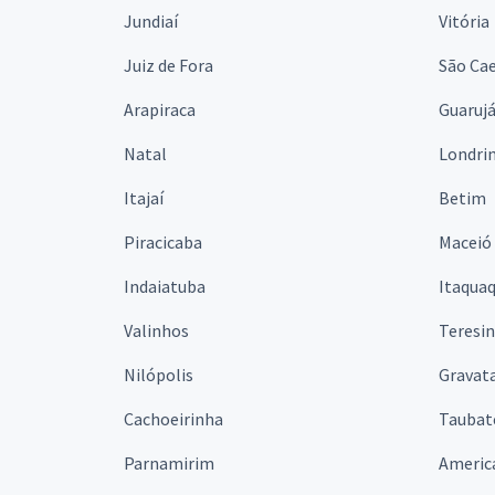
Jundiaí
Vitória
Juiz de Fora
São Cae
Arapiraca
Guaruj
Natal
Londri
Itajaí
Betim
Piracicaba
Maceió
Indaiatuba
Itaqua
Valinhos
Teresi
Nilópolis
Gravata
Cachoeirinha
Taubat
Parnamirim
Americ