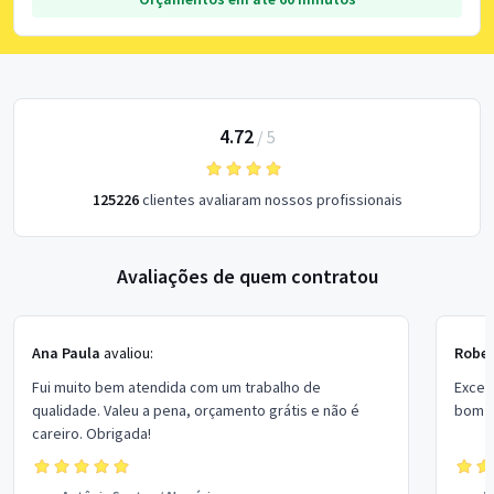
4.72
/
5
125226
clientes avaliaram nossos profissionais
Avaliações de quem contratou
Ana Paula
avaliou:
Rober
Fui muito bem atendida com um trabalho de
Excel
qualidade. Valeu a pena, orçamento grátis e não é
bom p
careiro. Obrigada!