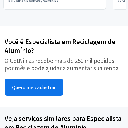
para
Antônio Santos
/
Alumínios
para
V
Você é Especialista em Reciclagem de
Alumínio?
O GetNinjas recebe mais de 250 mil pedidos
por mês e pode ajudar a aumentar sua renda
Quero me cadastrar
Veja serviços similares para Especialista
em Reciclagem de Alumínio