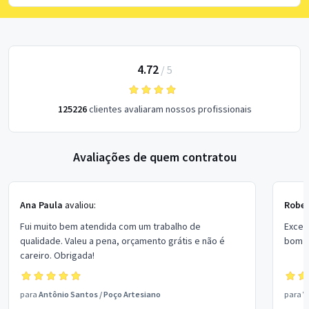
4.72
/
5
125226
clientes avaliaram nossos profissionais
Avaliações de quem contratou
Ana Paula
avaliou:
Rober
Fui muito bem atendida com um trabalho de
Excel
qualidade. Valeu a pena, orçamento grátis e não é
bom p
careiro. Obrigada!
para
Antônio Santos
/
Poço Artesiano
para
V