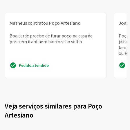
Matheus
contratou
Poço Artesiano
Joaq
Boa tarde preciso de furar poço na casa de
Poço 
praia em itanhaém bairro sítio velho
já ha
bem e
ou é 
Pedido atendido
Veja serviços similares para Poço
Artesiano