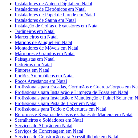
Instaladores de Antena Digital em Natal
Instaladores de Eletrônicos em Natal
Instaladores de Papel de Parede em Natal
Instaladores de Sauna em Natal
Instalação de Coifas e Exaustores em Natal
Jardineiros em Natal
Marceneiros em Natal
Maridos de Aluguel em Natal
Montadores de Móveis em Natal
Mármores e Granitos em Natal
Paisagistas em Natal
Pedreiros em Natal
Pintores em Natal
Portões Automáticos em Natal
Poços Artesianos em Natal
Profissionais para Escadas, Corrimãos e Guarda-Corpos em Na
Profissionais para Instalação e Limpeza de Fossa em Natal
Profissionais para Instalação e Manutenção e Painel Solar em N
Profissionais para Pista de Lazer em Natal
Profissionais para Toldo e Coberturas em Natal
Reformas e Reparos de Casas e Chalés de Madeira em Natal
Serralheiros e Soldadores em Natal
Serviços de Afiação em Natal
Serviços de Concretagem em Natal
Serviços de Construção para Acessibilidade em Natal