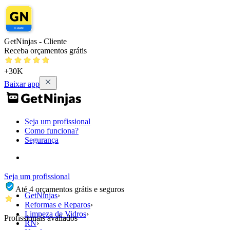
GetNinjas - Cliente
Receba orçamentos grátis
+30K
Baixar app
Seja um profissional
Como funciona?
Segurança
Seja um profissional
Até 4 orçamentos grátis e seguros
GetNinjas
›
Reformas e Reparos
›
Limpeza de Vidros
›
Profissionais avaliados
RN
›