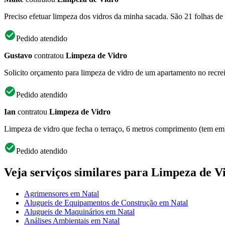
Preciso efetuar limpeza dos vidros da minha sacada. São 21 folhas de 
Pedido atendido
Gustavo
contratou
Limpeza de Vidro
Solicito orçamento para limpeza de vidro de um apartamento no recreio 
Pedido atendido
Ian
contratou
Limpeza de Vidro
Limpeza de vidro que fecha o terraço, 6 metros comprimento (tem em
Pedido atendido
Veja serviços similares para Limpeza de V
Agrimensores em Natal
Alugueis de Equipamentos de Construção em Natal
Alugueis de Maquinários em Natal
Análises Ambientais em Natal