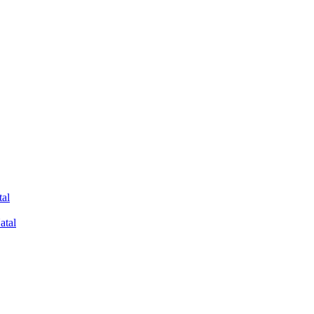
tal
atal