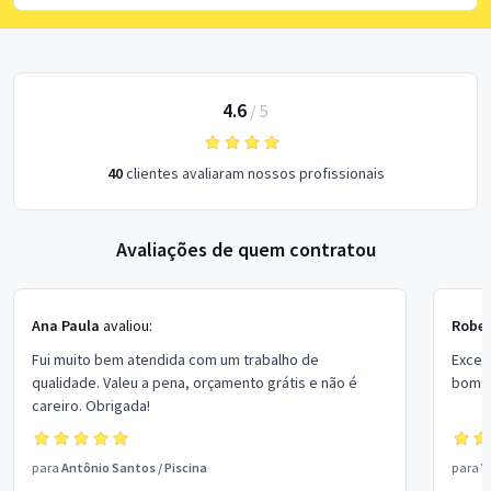
4.6
/
5
40
clientes avaliaram nossos profissionais
Avaliações de quem contratou
Ana Paula
avaliou:
Rober
Fui muito bem atendida com um trabalho de
Excel
qualidade. Valeu a pena, orçamento grátis e não é
bom p
careiro. Obrigada!
para
Antônio Santos
/
Piscina
para
V