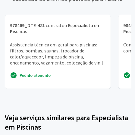
978469_DTE-481
contratou
Especialista em
9845
Piscinas
Pisci
Assistência técnica em geral para piscinas:
Conse
filtros, bombas, saunas, trocador de
comer
calor/aquecedor, limpeza de piscina,
encanamento, vazamento, colocação de vinil
Pedido atendido
Veja serviços similares para Especialista
em Piscinas