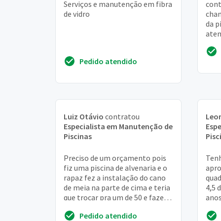
Serviços e manutenção em fibra
cont
de vidro
cham
da p
aten
ele 
dele
Pedido atendido
Luiz Otávio
contratou
Leo
Especialista em Manutenção de
Espe
Piscinas
Pisc
Preciso de um orçamento pois
Tenh
fiz uma piscina de alvenaria e o
apr
rapaz fez a instalação do cano
quad
de meia na parte de cima e teria
4,5 
que trocar pra um de 50 e fazer a
anos
instalação dá bomba
reti
Pedido atendido