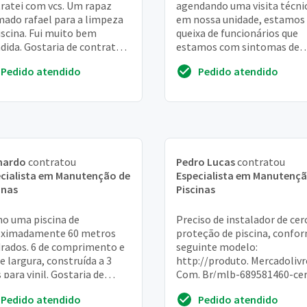
ratei com vcs. Um rapaz
agendando uma visita técni
ado rafael para a limpeza
em nossa unidade, estamos
iscina. Fui muito bem
queixa de funcionários que
dida. Gostaria de contratar
estamos com sintomas de
novamente. Perdi o telefone
coceira. Nossa piscina é
Pedido atendido
Pedido atendido
 me parece que...
aquecida, já fizemos alg...
nardo
contratou
Pedro Lucas
contratou
cialista em Manutenção de
Especialista em Manutençã
inas
Piscinas
o uma piscina de
Preciso de instalador de cer
oximadamente 60 metros
proteção de piscina, confo
rados. 6 de comprimento e
seguinte modelo:
de largura, construída a 3
http://produto. Mercadolivr
 para vinil. Gostaria de
Com. Br/mlb-689581460-cer
rar o vinil e colocar azulejo
para-piscina-removivel-ativ
Pedido atendido
Pedido atendido
cerca-de-proteco-...