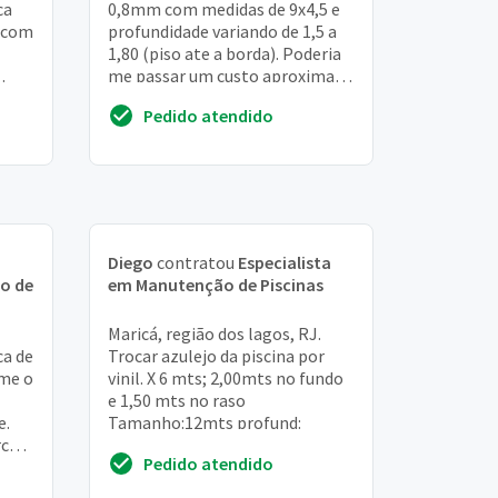
ca
0,8mm com medidas de 9x4,5 e
 com
profundidade variando de 1,5 a
1,80 (piso ate a borda). Poderia
me passar um custo aproximado
para troca do vinil integral e
Pedido atendido
prazo ...
Diego
contratou
Especialista
o de
em Manutenção de Piscinas
Maricá, região dos lagos, RJ.
ca de
Trocar azulejo da piscina por
rme o
vinil. X 6 mts; 2,00mts no fundo
e 1,50 mts no raso
e.
Tamanho:12mts profund:
ca-
Pedido atendido
a-