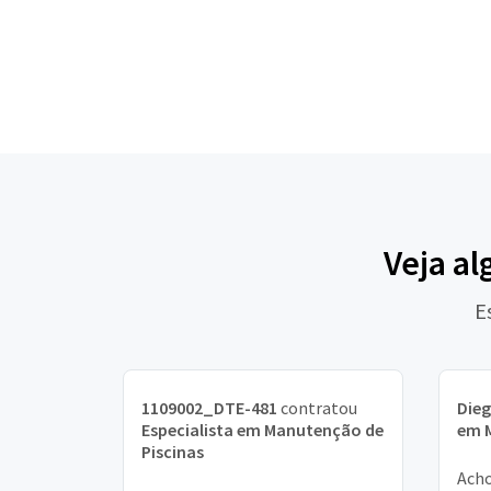
Veja al
E
1109002_DTE-481
contratou
Die
Especialista em Manutenção de
em 
Piscinas
Ach