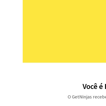
Você é 
O GetNinjas receb