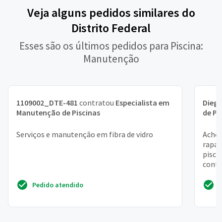
Veja alguns pedidos similares do
Distrito Federal
Esses são os últimos pedidos para Piscina:
Manutenção
1109002_DTE-481
contratou
Especialista em
Dieg
Manutenção de Piscinas
de Pi
Serviços e manutenção em fibra de vidro
Acho 
rapaz
pisci
contr
dele 
Pedido atendido