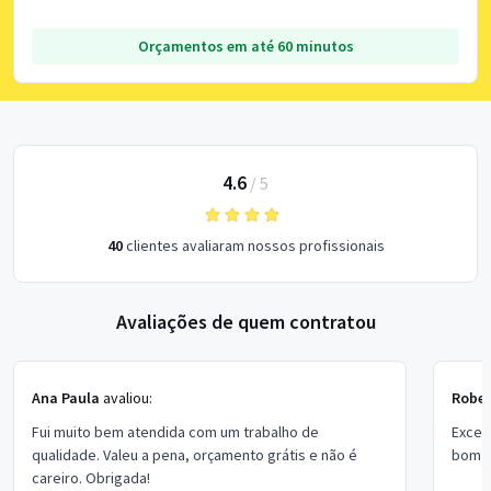
Orçamentos em até 60 minutos
4.6
/
5
40
clientes avaliaram nossos profissionais
Avaliações de quem contratou
Ana Paula
avaliou:
Rober
Fui muito bem atendida com um trabalho de
Excel
qualidade. Valeu a pena, orçamento grátis e não é
bom p
careiro. Obrigada!