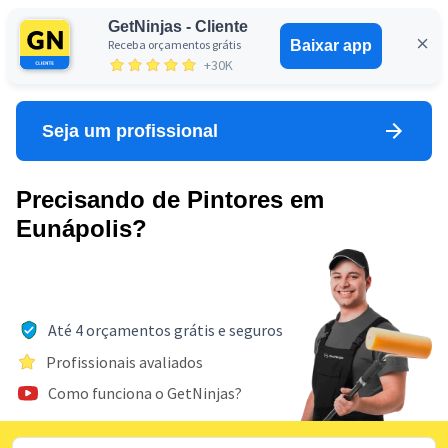
GetNinjas - Cliente
Receba orçamentos grátis
Baixar app
Entrar
+30K
Seja um profissional
Precisando de Pintores em
Eunápolis?
Até 4 orçamentos grátis e seguros
Profissionais avaliados
Como funciona o GetNinjas?