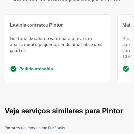
contratou
Lavínia
Pintor
Math
Gostaria de saber o valor para pintar um
Pintu
apartamento pequeno, sendo uma sala e dois
autom
quartos
compr
10 MT
textu
Pedido atendido
Veja serviços similares para Pintor
Pintores de Imóveis em Eunápolis