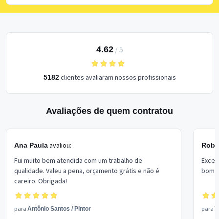
4.62
/
5
clientes avaliaram nossos profissionais
5182
Avaliações de quem contratou
avaliou:
Ana Paula
Rober
Fui muito bem atendida com um trabalho de
Excel
qualidade. Valeu a pena, orçamento grátis e não é
bom p
careiro. Obrigada!
para
para
Antônio Santos
/
Pintor
V