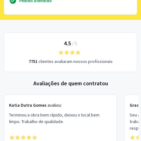
Pedido atendido
4.5
/
5
7751
clientes avaliaram nossos profissionais
Avaliações de quem contratou
Katia Dutra Gomes
avaliou:
Graci
Terminou a obra bem rápido, deixou o local bem
Seu A
limpo. Trabalho de qualidade.
traba
respe
horár