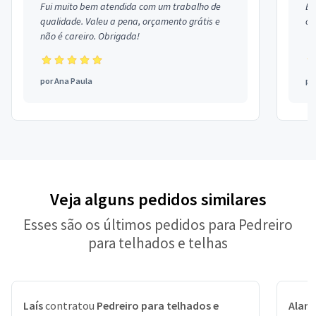
Fui muito bem atendida com um trabalho de
Ex
qualidade. Valeu a pena, orçamento grátis e
co
não é careiro. Obrigada!
por
Ana Paula
po
Veja alguns pedidos similares
Esses são os últimos pedidos para Pedreiro
para telhados e telhas
Laís
contratou
Pedreiro para telhados e
Alan