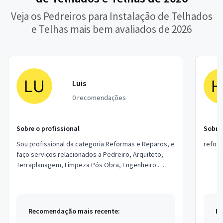
Veja os Pedreiros para Instalação de Telhados
e Telhas mais bem avaliados de 2026
Luis
0 recomendações
Sobre o profissional
Sobre 
Sou profissional da categoria Reformas e Reparos, e
refor
faço serviços relacionados a Pedreiro, Arquiteto,
Terraplanagem, Limpeza Pós Obra, Engenheiro.
Estou localizado no bairro Jardim Vitóri...
Recomendação mais recente:
Re