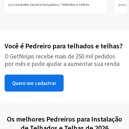
muito
para
Leandro Jacinto Gonçalves
/
Telhados e telhas
para
A
recom
Você é Pedreiro para telhados e telhas?
O GetNinjas recebe mais de 250 mil pedidos
por mês e pode ajudar a aumentar sua renda
Quero me cadastrar
Os melhores Pedreiros para Instalação
de Telhados e Telhas de 2026