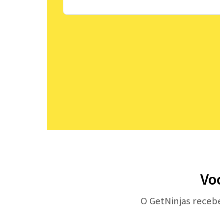
Vo
O GetNinjas receb