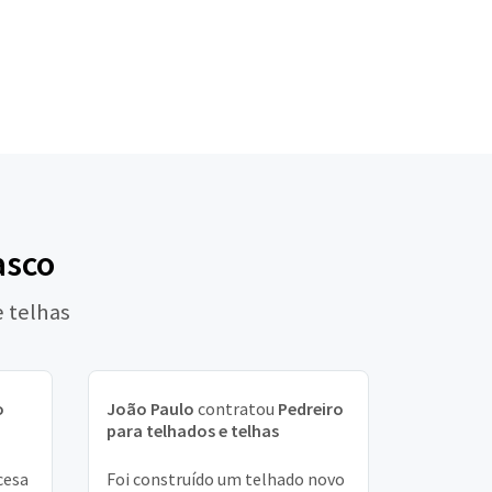
asco
e telhas
o
João Paulo
contratou
Pedreiro
para telhados e telhas
cesa
Foi construído um telhado novo