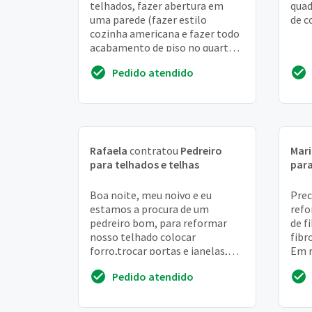
telhados, fazer abertura em
quad
uma parede (fazer estilo
de c
cozinha americana e fazer todo
acabamento de piso no quarto,
sala, cozinha (meia parede
Pedido atendido
azulejo) banheiro...
Rafaela
contratou
Pedreiro
Mari
para telhados e telhas
para
Boa noite, meu noivo e eu
Prec
estamos a procura de um
refo
pedreiro bom, para reformar
de f
nosso telhado colocar
fibr
forro,trocar portas e janelas,
Em r
fazer contra piso, colocar
pé d
Pedido atendido
azulejos na cozinha. Precisam...
metr