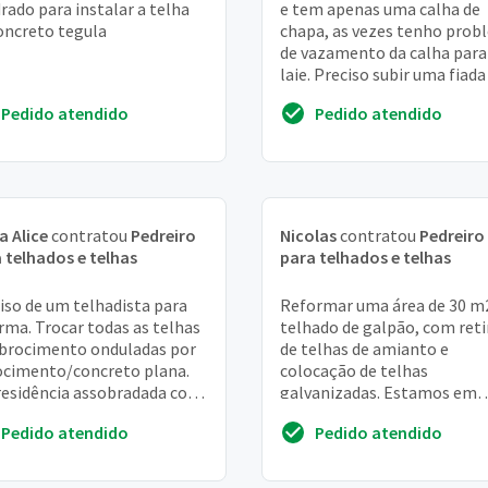
rado para instalar a telha
e tem apenas uma calha de
oncreto tegula
chapa, as vezes tenho prob
de vazamento da calha para
laje. Preciso subir uma fiada
bloco e fazer uma calha de
Pedido atendido
Pedido atendido
alvenaria...
a Alice
contratou
Pedreiro
Nicolas
contratou
Pedreiro
 telhados e telhas
para telhados e telhas
iso de um telhadista para
Reformar uma área de 30 m
rma. Trocar todas as telhas
telhado de galpão, com reti
ibrocimento onduladas por
de telhas de amianto e
ocimento/concreto plana.
colocação de telhas
esidência assobradada com
galvanizadas. Estamos em
ireito alto. Não sei a
parada de lucas - RJ
Pedido atendido
Pedido atendido
agem ...