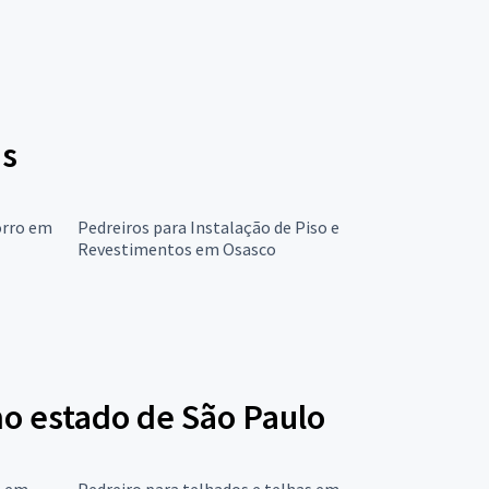
as
orro em
Pedreiros para Instalação de Piso e
Revestimentos em Osasco
no estado de São Paulo
s em
Pedreiro para telhados e telhas em