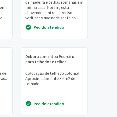
de madeira e telhas romanas em
lema
minha casa. Porém, está
 a
chovendo dentro e preciso
 de
verificar o que pode ser feito.
Possivelmente teremos que
Pedido atendido
alterar a inclina...
Débora
contratou
Pedreiro
para telhados e telhas
2 de
Colocação de telhado colonial.
rada
Aproximadamente 39 m2 de
telhado
Pedido atendido