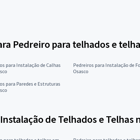
ara Pedreiro para telhados e telh
os para Instalação de Calhas
Pedreiros para Instalação de F
sco
Osasco
os para Paredes e Estruturas
sco
Instalação de Telhados e Telhas 
o para telhados e telhas em
Pedreiro para telhados e telha