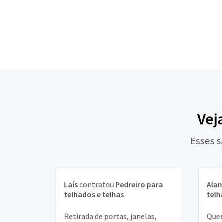
Vej
Esses s
Laís
contratou
Pedreiro para
Ala
telhados e telhas
telh
Retirada de portas, janelas,
Quer