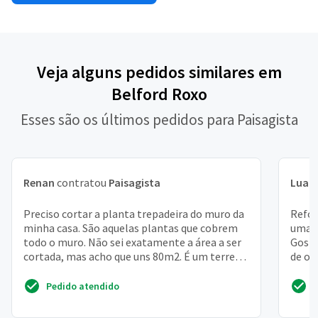
Veja alguns pedidos similares em
Belford Roxo
Esses são os últimos pedidos para Paisagista
Renan
contratou
Paisagista
Luan
Preciso cortar a planta trepadeira do muro da
Refor
minha casa. São aquelas plantas que cobrem
uma f
todo o muro. Não sei exatamente a área a ser
Gosta
cortada, mas acho que uns 80m2. É um terreno
de ou
de 40mx4...
coloca
Pedido atendido