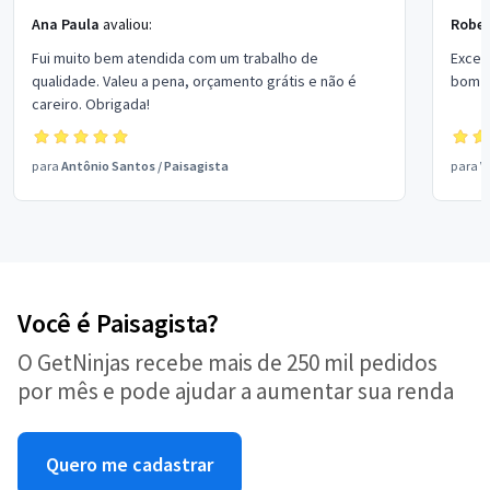
Ana Paula
avaliou:
Rober
Fui muito bem atendida com um trabalho de
Excel
qualidade. Valeu a pena, orçamento grátis e não é
bom p
careiro. Obrigada!
para
Antônio Santos
/
Paisagista
para
V
Você é Paisagista?
O GetNinjas recebe mais de 250 mil pedidos
por mês e pode ajudar a aumentar sua renda
Quero me cadastrar