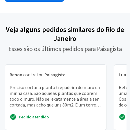
Veja alguns pedidos similares do Rio de
Janeiro
Esses são os últimos pedidos para Paisagista
Renan
contratou
Paisagista
Luan
Preciso cortar a planta trepadeira do muro da
Refor
minha casa. São aquelas plantas que cobrem
uma f
todo o muro. Não sei exatamente a área a ser
Gosta
cortada, mas acho que uns 80m2. É um terreno
de ou
de 40mx4...
coloca
Pedido atendido