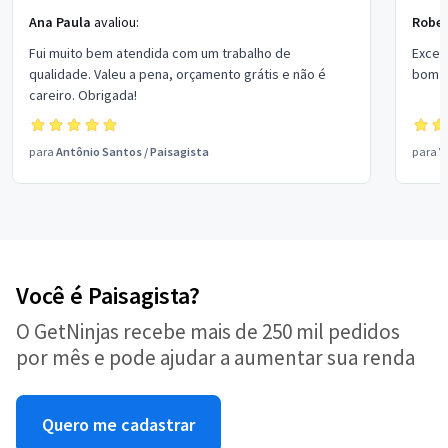
Ana Paula
avaliou:
Rober
Fui muito bem atendida com um trabalho de
Excel
qualidade. Valeu a pena, orçamento grátis e não é
bom p
careiro. Obrigada!
para
Antônio Santos
/
Paisagista
para
V
Você é Paisagista?
O GetNinjas recebe mais de 250 mil pedidos
por mês e pode ajudar a aumentar sua renda
Quero me cadastrar