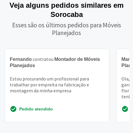
Veja alguns pedidos similares em
Sorocaba
Esses são os últimos pedidos para Móveis
Planejados
contratou
Fernando
Montador de Móveis
Mari
Planejados
Plan
Estou procurando um profissional para
Ola, 
trabalhar por empreita na fabricação e
garop
montagem da minha empresa
flori
tenha
fabric
Pedido atendido