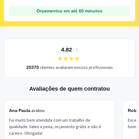
Orçamentos em até 60 minutos
4.82
/
5
clientes avaliaram nossos profissionais
25370
Avaliações de quem contratou
avaliou:
Ana Paula
Rober
Fui muito bem atendida com um trabalho de
Excel
qualidade. Valeu a pena, orçamento grátis e não é
bom p
careiro. Obrigada!