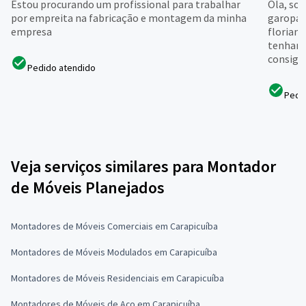
Estou procurando um profissional para trabalhar
Ola, so
por empreita na fabricação e montagem da minha
garopab
empresa
florianó
tenham 
consiga e
Pedido atendido
Pedi
Veja serviços similares para Montador
de Móveis Planejados
Montadores de Móveis Comerciais em Carapicuíba
Montadores de Móveis Modulados em Carapicuíba
Montadores de Móveis Residenciais em Carapicuíba
Montadores de Móveis de Aço em Carapicuíba