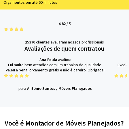
Orçamentos em até 60 minutos
4.82
/
5
25370
clientes avaliaram nossos profissionais
Avaliações de quem contratou
Ana Paula
avaliou:
Fui muito bem atendida com um trabalho de qualidade.
Excele
Valeu a pena, orçamento grátis e não é careiro. Obrigada!
para
Antônio Santos
/
Móveis Planejados
Você é Montador de Móveis Planejados?