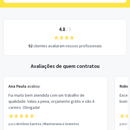
4.8
/
5
52
clientes avaliaram nossos profissionais
Avaliações de quem contratou
Ana Paula
avaliou:
Rober
Fui muito bem atendida com um trabalho de
Excel
qualidade. Valeu a pena, orçamento grátis e não é
bom p
careiro. Obrigada!
para
Antônio Santos
/
Marmoraria e Granitos
para
V