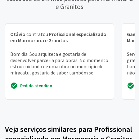
e Granitos
Otávio
contratou
Profissional especializado
Gael
em Marmoraria e Granitos
Marmo
Bom dia. Sou arquiteta e gostaria de
Servi
desenvolver parceria para obras. No momento
grati
estou cuidando de uma obra no município de
banca
miracatu, gostaria de saber também se
não é
atende nesta região.
armár
Pedido atendido
Veja serviços similares para Profissional
especializado em Marmoraria e Granitos