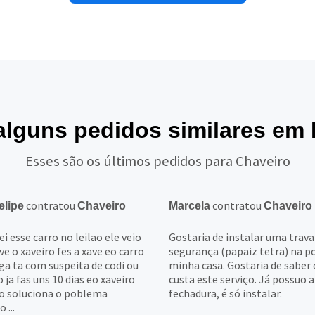
alguns pedidos similares em I
Esses são os últimos pedidos para Chaveiro
contratou
contratou
elipe
Chaveiro
Marcela
Chaveiro
 esse carro no leilao ele veio
Gostaria de instalar uma trava
e o xaveiro fes a xave eo carro
segurança (papaiz tetra) na p
ga ta com suspeita de codi ou
minha casa. Gostaria de saber
ja fas uns 10 dias eo xaveiro
custa este serviço. Já possuo a
o soluciona o poblema
fechadura, é só instalar.
 ...