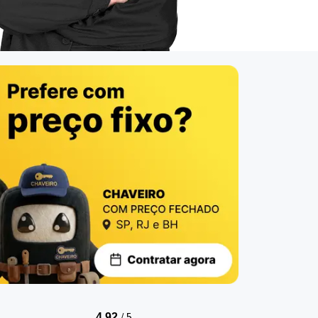
/
5
4.92