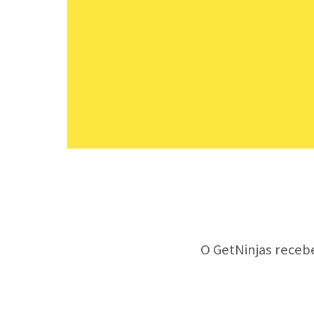
O GetNinjas receb