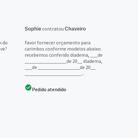
contratou
Sophie
Chaveiro
k do
Favor fornecer orçamento para
ave?
carimbos conforme modelos abaixo:
recebemos conferido diadema, ___de
_________________de 20__ diadema,
___de _________________de 20__
_______________________...
Pedido atendido