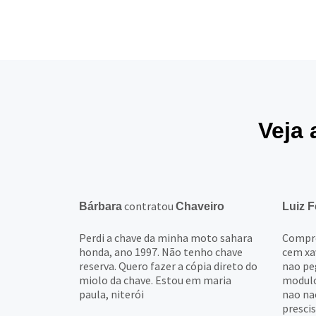
Veja 
contratou
Bárbara
Chaveiro
Luiz F
Perdi a chave da minha moto sahara
Comprei
honda, ano 1997. Não tenho chave
cem xav
reserva. Quero fazer a cópia direto do
nao pe
miolo da chave. Estou em maria
modulo 
paula, niterói
nao na
presciso