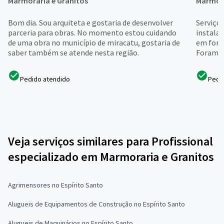
Marmoraria e Granitos
Marmora
Bom dia. Sou arquiteta e gostaria de desenvolver
Serviço 
parceria para obras. No momento estou cuidando
instalad
de uma obra no município de miracatu, gostaria de
em form
saber também se atende nesta região.
Foram t
Pedido atendido
Pedi
Veja serviços similares para Profissional
especializado em Marmoraria e Granitos
Agrimensores no Espírito Santo
Alugueis de Equipamentos de Construção no Espírito Santo
Alugueis de Maquinários no Espírito Santo