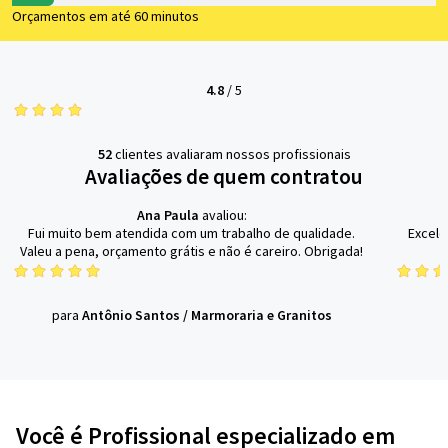
Orçamentos em até 60 minutos
4.8
/
5
52
clientes avaliaram nossos profissionais
Avaliações de quem contratou
Ana Paula
avaliou:
Fui muito bem atendida com um trabalho de qualidade.
Excele
Valeu a pena, orçamento grátis e não é careiro. Obrigada!
para
Antônio Santos
/
Marmoraria e Granitos
p
Você é Profissional especializado em