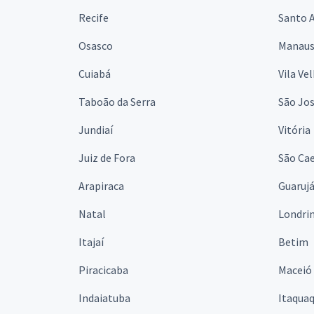
Recife
Santo 
Osasco
Manau
Cuiabá
Vila Ve
Taboão da Serra
São Jo
Jundiaí
Vitória
Juiz de Fora
São Cae
Arapiraca
Guaruj
Natal
Londri
Itajaí
Betim
Piracicaba
Maceió
Indaiatuba
Itaqua