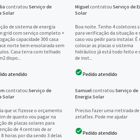
lia
contratou
Serviço de
Miguel
contratou
Serviço de E
a Solar
Solar
ação de sistema de energia
Boa noite. Tenho 4 coletores 
on grid com serviço completo +
para verificação da situação e 
gação capacidade 300 casa
caso vou pedir para instalar. É 
face norte bem ensolarada sem
colocar as placas o sistema
ulos. Casa terra com telhado
hidráulico já está todo feito e 
2 dispo...
de inst...
ido atendido
Pedido atendido
im
contratou
Serviço de
Samuel
contratou
Serviço de
a Solar
Energia Solar
ia que vc fizesse o orçamento
Preciso fazer uma rretirada de
im de quanto vou pagar na
zetaflex. Pode me ajudar
ção de placas solares para
nção de 4 centrais de ar
Pedido atendido
 8 horas por dia sendo 3 delas