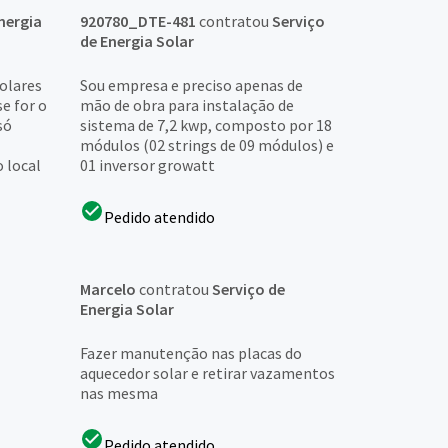
nergia
920780_DTE-481
contratou
Serviço
de Energia Solar
solares
Sou empresa e preciso apenas de
se for o
mão de obra para instalação de
só
sistema de 7,2 kwp, composto por 18
módulos (02 strings de 09 módulos) e
o local
01 inversor growatt
Pedido atendido
Marcelo
contratou
Serviço de
Energia Solar
Fazer manutenção nas placas do
aquecedor solar e retirar vazamentos
nas mesma
Pedido atendido