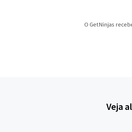
O GetNinjas receb
Veja a