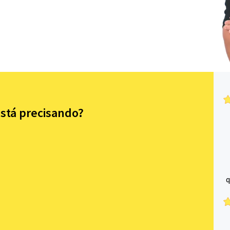
está precisando?
q