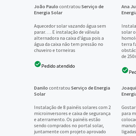
João Paulo
contratou
Serviço de
Ana Ju
Energia Solar
Energi
Aquecedor solar vazando água sem
Instal
parar. . . . E instalação de válvula
solar 
alternadora na caixa d'água pois a
homolo
água da caixa não tem pressão no
terra 
chuveiro e torneiras
obstác
de 250m
Pedido atendido
Ped
Danilo
contratou
Serviço de Energia
Joaqu
Solar
Energi
Instalação de 8 painéis solares com 2
Gostar
microinversores e caixa de segurança
para m
e aterramento. Os painéis estão
coloca
sendo comprados no portal solar,
manute
juntamente com projeto aprovado
ligadas