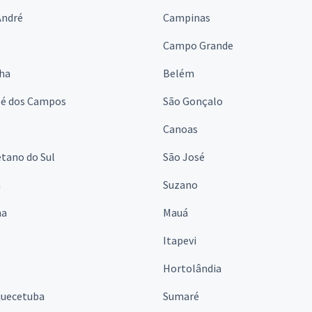
André
Campinas
s
Campo Grande
lha
Belém
sé dos Campos
São Gonçalo
Canoas
tano do Sul
São José
á
Suzano
na
Mauá
Itapevi
Hortolândia
quecetuba
Sumaré