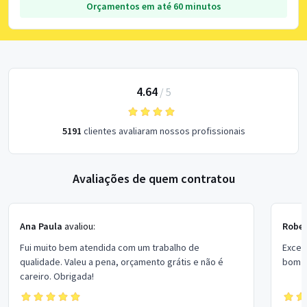
Orçamentos em até 60 minutos
4.64
/
5
5191
clientes avaliaram nossos profissionais
Avaliações de quem contratou
Ana Paula
avaliou:
Rober
Fui muito bem atendida com um trabalho de
Excel
qualidade. Valeu a pena, orçamento grátis e não é
bom p
careiro. Obrigada!