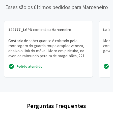
Esses são os últimos pedidos para Marceneiro
122777_LGPD
contratou
Marceneiro
Laís
c
Gostaria de saber quanto é cobrado pela
Moro 
montagem do guarda roupa araplac veneza,
conse
abaixo o link do móvel. Moro em pirituba, na
gavet
avenida raimundo pereira de magalhães, 2219,
perto da ponte d...
Pedido atendido
Perguntas Frequentes