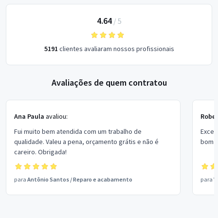
4.64
/
5
5191
clientes avaliaram nossos profissionais
Avaliações de quem contratou
Ana Paula
avaliou:
Rober
Fui muito bem atendida com um trabalho de
Excel
qualidade. Valeu a pena, orçamento grátis e não é
bom p
careiro. Obrigada!
para
Antônio Santos
/
Reparo e acabamento
para
V