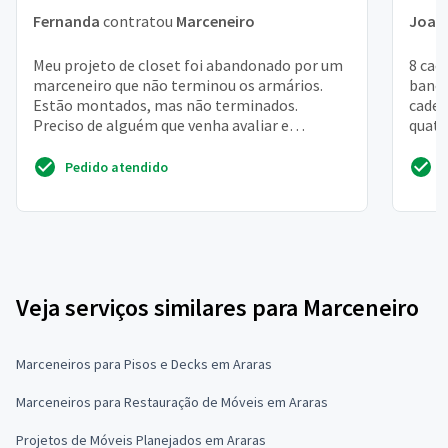
Fernanda
contratou
Marceneiro
Joan
Meu projeto de closet foi abandonado por um
8 cad
marceneiro que não terminou os armários.
banco
Estão montados, mas não terminados.
cadei
Preciso de alguém que venha avaliar e
quatr
terminar o serviço com quali...
Pedido atendido
Veja serviços similares para Marceneiro
Marceneiros para Pisos e Decks em Araras
Marceneiros para Restauração de Móveis em Araras
Projetos de Móveis Planejados em Araras