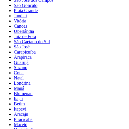
São José dos Campos
São Gonçalo
Praia Grande
Jundiaí
Vitória
Canoas
Uberlândia
Juiz de Fora
São Caetano do Sul
São José
Carapicuíba
Arapiraca
Guarujá
Suzano
Cotia
Natal
Londrina
Mauá
Blumenau
Itajaí
Betim
Itapevi
Aracaju
Piracicaba
Maceió