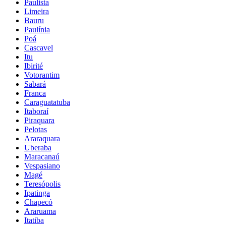
Paulista
Limeira
Bauru
Paulínia
Poá
Cascavel
Itu
Ibirité
Votorantim
Sabará
Franca
Caraguatatuba
Itaboraí
Piraquara
Pelotas
Araraquara
Uberaba
Maracanaú
Vespasiano
Magé
Teresópolis
Ipatinga
Chapecó
Araruama
Itatiba