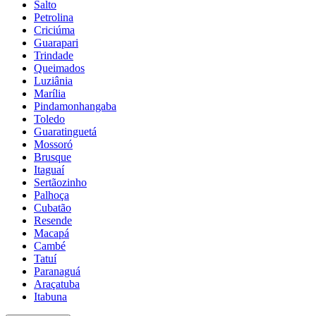
Salto
Petrolina
Criciúma
Guarapari
Trindade
Queimados
Luziânia
Marília
Pindamonhangaba
Toledo
Guaratinguetá
Mossoró
Brusque
Itaguaí
Sertãozinho
Palhoça
Cubatão
Resende
Macapá
Cambé
Tatuí
Paranaguá
Araçatuba
Itabuna