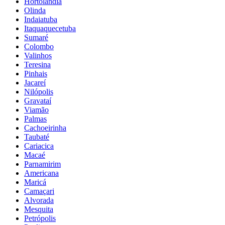
Hortolândia
Olinda
Indaiatuba
Itaquaquecetuba
Sumaré
Colombo
Valinhos
Teresina
Pinhais
Jacareí
Nilópolis
Gravataí
Viamão
Palmas
Cachoeirinha
Taubaté
Cariacica
Macaé
Parnamirim
Americana
Maricá
Camaçari
Alvorada
Mesquita
Petrópolis