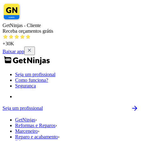
GetNinjas - Cliente
Receba orçamentos grátis
+30K
Baixar app
Seja um profissional
Como funciona?
Segurança
Seja um profissional
GetNinjas
›
Reformas e Reparos
›
Marceneiro
›
Reparo e acabamento
›