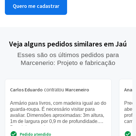
Quero me cadastrar
Veja alguns pedidos similares em Jaú
Esses são os últimos pedidos para
Marcenerio: Projeto e fabricação
Carlos Eduardo
Marceneiro
Ana
contratou
c
Armário para livros, com madeira igual ao do
Prec
guarda-roupa. É necessário visitar para
abert
avaliar. Dimensões aproximadas: 3m altura,
profu
1m de largura por 0,9 m de profundidade.
cama 
Prateleiras precis...
Pedido atendido