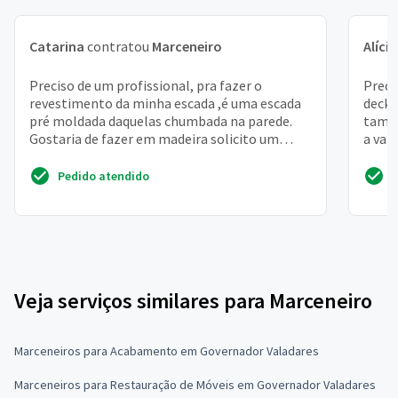
Catarina
contratou
Marceneiro
Alícia
Preciso de um profissional, pra fazer o
Preci
revestimento da minha escada ,é uma escada
deck 
pré moldada daquelas chumbada na parede.
també
Gostaria de fazer em madeira solicito um
a var
orçamento obg!
Pedido atendido
Veja serviços similares para Marceneiro
Marceneiros para Acabamento em Governador Valadares
Marceneiros para Restauração de Móveis em Governador Valadares