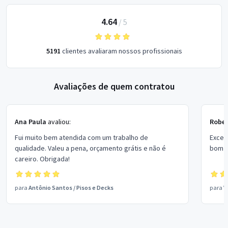
4.64
/
5
5191
clientes avaliaram nossos profissionais
Avaliações de quem contratou
Ana Paula
avaliou:
Rober
Fui muito bem atendida com um trabalho de
Excel
qualidade. Valeu a pena, orçamento grátis e não é
bom p
careiro. Obrigada!
para
Antônio Santos
/
Pisos e Decks
para
V