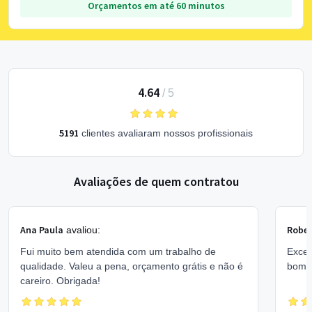
Orçamentos em até 60 minutos
4.64
/
5
5191
clientes avaliaram nossos profissionais
Avaliações de quem contratou
Ana Paula
Rober
avaliou:
Fui muito bem atendida com um trabalho de
Excel
qualidade. Valeu a pena, orçamento grátis e não é
bom 
careiro. Obrigada!