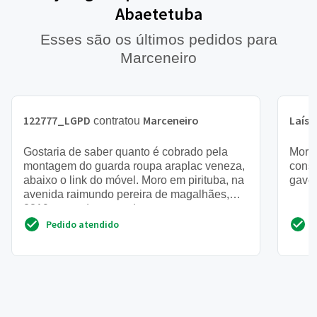
Abaetetuba
Esses são os últimos pedidos para
Marceneiro
122777_LGPD
Marceneiro
Laís
contratou
c
Gostaria de saber quanto é cobrado pela
Moro 
montagem do guarda roupa araplac veneza,
conse
abaixo o link do móvel. Moro em pirituba, na
gave
avenida raimundo pereira de magalhães,
2219, perto da ponte d...
Pedido atendido