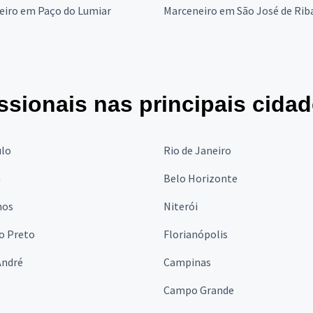
eiro em Paço do Lumiar
Marceneiro em São José de Ri
ssionais nas principais cida
ulo
Rio de Janeiro
a
Belo Horizonte
hos
Niterói
o Preto
Florianópolis
André
Campinas
s
Campo Grande