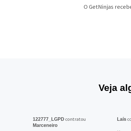
O GetNinjas receb
Veja a
contratou
c
122777_LGPD
Laís
Marceneiro