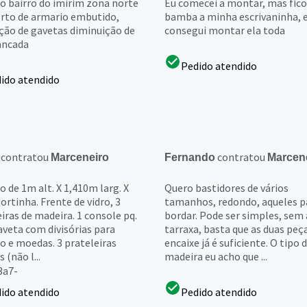
o bairro do imirim zona norte
Eu comecei a montar, mas fic
erto de armario embutido,
bamba a minha escrivaninha, 
ção de gavetas diminuição de
consegui montar ela toda
ancada
Pedido atendido
ido atendido
contratou
contratou
Marceneiro
Fernando
Marcen
o de 1m alt. X 1,410m larg. X
Quero bastidores de vários
rtinha. Frente de vidro, 3
tamanhos, redondo, aqueles p
iras de madeira. 1 console pq.
bordar. Pode ser simples, sem
veta com divisórias para
tarraxa, basta que as duas peç
o e moedas. 3 prateleiras
encaixe já é suficiente. O tipo 
 (não l...
madeira eu acho que ...
3a7-
ido atendido
Pedido atendido