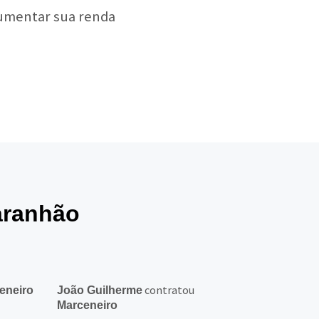
aumentar sua renda
aranhão
contratou
eneiro
João Guilherme
Marceneiro