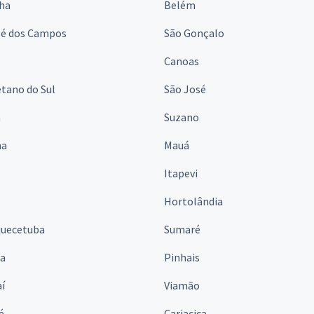
lha
Belém
sé dos Campos
São Gonçalo
Canoas
tano do Sul
São José
á
Suzano
na
Mauá
Itapevi
Hortolândia
quecetuba
Sumaré
na
Pinhais
í
Viamão
é
Cariacica