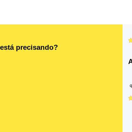
 está precisando?
A
q