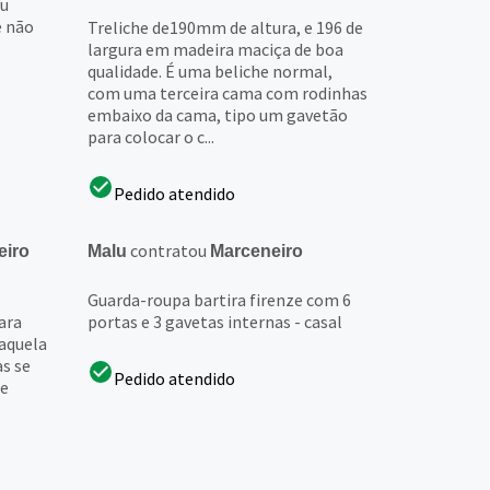
ou
e não
Treliche de190mm de altura, e 196 de
largura em madeira maciça de boa
qualidade. É uma beliche normal,
com uma terceira cama com rodinhas
embaixo da cama, tipo um gavetão
para colocar o c...
Pedido atendido
contratou
eiro
Malu
Marceneiro
Guarda-roupa bartira firenze com 6
ara
portas e 3 gavetas internas - casal
 aquela
as se
Pedido atendido
de