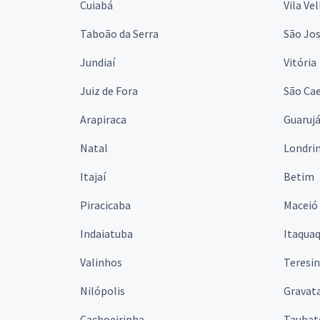
Cuiabá
Vila Ve
Taboão da Serra
São Jo
Jundiaí
Vitória
Juiz de Fora
São Cae
Arapiraca
Guaruj
Natal
Londri
Itajaí
Betim
Piracicaba
Maceió
Indaiatuba
Itaqua
Valinhos
Teresi
Nilópolis
Gravata
Cachoeirinha
Taubat