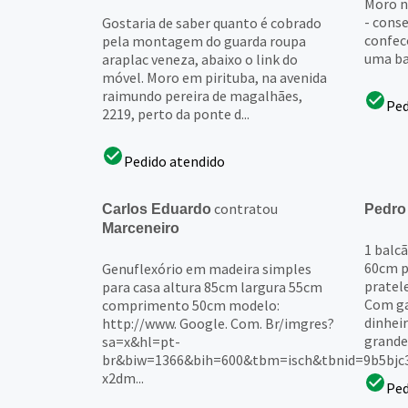
Moro n
- cons
Gostaria de saber quanto é cobrado
confec
pela montagem do guarda roupa
uma b
araplac veneza, abaixo o link do
móvel. Moro em pirituba, na avenida
raimundo pereira de magalhães,
Ped
2219, perto da ponte d...
Pedido atendido
contratou
Carlos Eduardo
Pedro
Marceneiro
1 balcã
60cm po
Genuflexório em madeira simples
pratele
para casa altura 85cm largura 55cm
Com ga
comprimento 50cm modelo:
dinheir
http://www. Google. Com. Br/imgres?
grandes
sa=x&hl=pt-
br&biw=1366&bih=600&tbm=isch&tbnid=9b5bjc
x2dm...
Ped