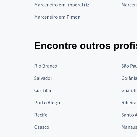
Marceneiro em Imperatriz
Marcen
Marceneiro em Timon
Encontre outros profi
Rio Branco
São Pa
Salvador
Goiâni
Curitiba
Guarul
Porto Alegre
Ribeirã
Recife
Santo 
Osasco
Manau