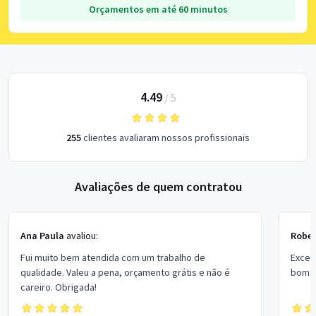
Orçamentos em até 60 minutos
4.49
/
5
255
clientes avaliaram nossos profissionais
Avaliações de quem contratou
Ana Paula
avaliou:
Rober
Fui muito bem atendida com um trabalho de
Excel
qualidade. Valeu a pena, orçamento grátis e não é
bom p
careiro. Obrigada!