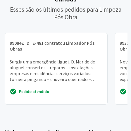
Esses são os últimos pedidos para Limpeza
Pós Obra
990842_DTE-481
contratou
Limpador Pós
9931
Obras
Obra
Surgiu uma emergência ligue j. D. Marido de
Nova 
aluguel consertos – reparos – instalações
empre
empresas e residências serviços variados:
você 
torneira pingando – chuveiro queimado –
exper
desentupimento – fi...
niter
Pedido atendido