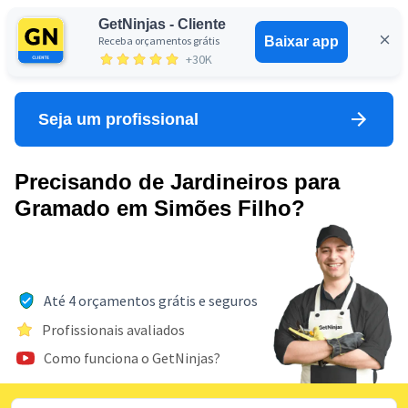
GetNinjas - Cliente
Receba orçamentos grátis
Baixar app
Entrar
+30K
Seja um profissional
Precisando de Jardineiros para
Gramado em Simões Filho?
Até 4 orçamentos grátis e seguros
Profissionais avaliados
Como funciona o GetNinjas?