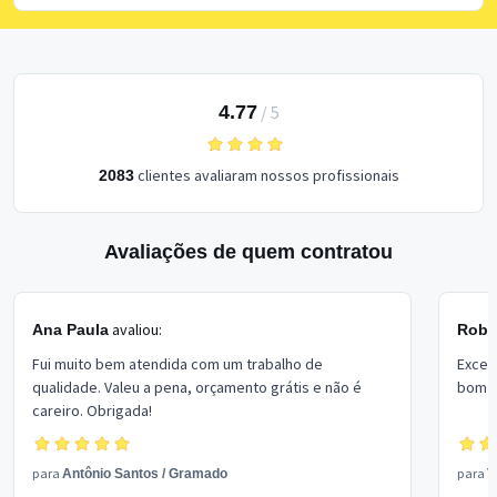
4.77
/
5
clientes avaliaram nossos profissionais
2083
Avaliações de quem contratou
avaliou:
Ana Paula
Rober
Fui muito bem atendida com um trabalho de
Excel
qualidade. Valeu a pena, orçamento grátis e não é
bom p
careiro. Obrigada!
para
para
Antônio Santos
/
Gramado
V