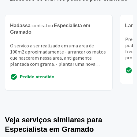
contratou
Hadassa
Especialista em
Lara
Gramado
Preci
podar
O servico a ser realizado em uma area de
frequ
100m2 aproximadamente - arrancar os matos
profi
que nasceram nessa area, antigamente
excelê
plantada com grama. - plantar uma nova
grama - preparar o terreno d...
Pedido atendido
Veja serviços similares para
Especialista em Gramado