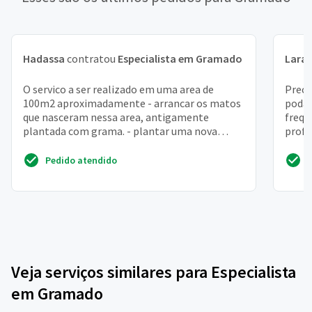
Hadassa
contratou
Especialista em Gramado
Lara
O servico a ser realizado em uma area de
Preci
100m2 aproximadamente - arrancar os matos
podar
que nasceram nessa area, antigamente
frequ
plantada com grama. - plantar uma nova
profi
grama - preparar o terreno d...
excelê
Pedido atendido
Veja serviços similares para Especialista
em Gramado