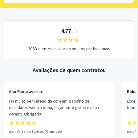
4.77
/
5
2083
clientes avaliaram nossos profissionais
Avaliações de quem contratou
Ana Paula
avaliou:
Rober
Fui muito bem atendida com um trabalho de
Excel
qualidade. Valeu a pena, orçamento grátis e não é
bom p
careiro. Obrigada!
para
Antônio Santos
/
Gramado
para
V