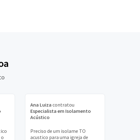
oa
co
Ana Luiza
contratou
o
Especialista em Isolamento
Acústico
tico
Preciso de um isolame TO
 o
acustico para uma igreja de