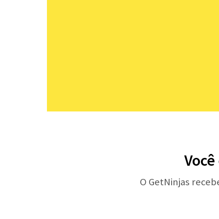
Você 
O GetNinjas receb