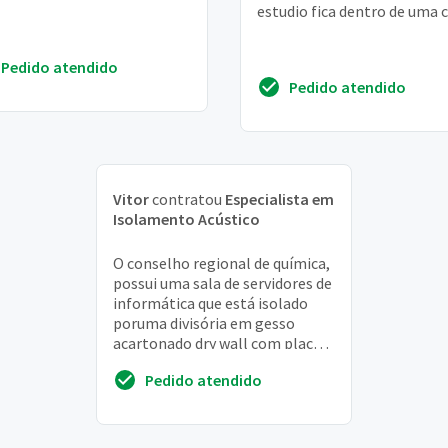
estudio fica dentro de uma 
Pedido atendido
Pedido atendido
Vitor
contratou
Especialista em
Isolamento Acústico
O conselho regional de química,
possui uma sala de servidores de
informática que está isolado
poruma divisória em gesso
acartonado dry wall com placas
duas face 1,20x 2,40 com
Pedido atendido
isolamento ...