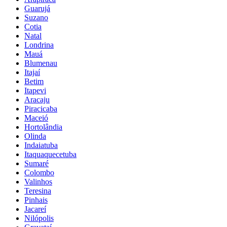
Guarujá
Suzano
Cotia
Natal
Londrina
Mauá
Blumenau
Itajaí
Betim
Itapevi
Aracaju
Piracicaba
Maceió
Hortolândia
Olinda
Indaiatuba
Itaquaquecetuba
Sumaré
Colombo
Valinhos
Teresina
Pinhais
Jacareí
Nilópolis