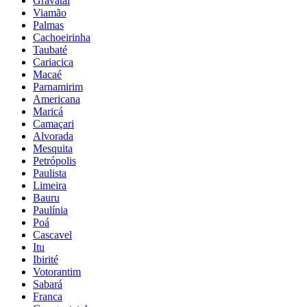
Gravataí
Viamão
Palmas
Cachoeirinha
Taubaté
Cariacica
Macaé
Parnamirim
Americana
Maricá
Camaçari
Alvorada
Mesquita
Petrópolis
Paulista
Limeira
Bauru
Paulínia
Poá
Cascavel
Itu
Ibirité
Votorantim
Sabará
Franca