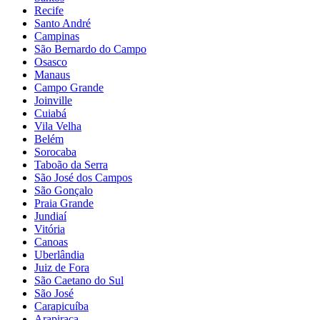
Recife
Santo André
Campinas
São Bernardo do Campo
Osasco
Manaus
Campo Grande
Joinville
Cuiabá
Vila Velha
Belém
Sorocaba
Taboão da Serra
São José dos Campos
São Gonçalo
Praia Grande
Jundiaí
Vitória
Canoas
Uberlândia
Juiz de Fora
São Caetano do Sul
São José
Carapicuíba
Arapiraca