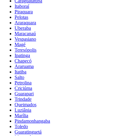
Caraguatatuba
Itaboraí
Piraquara
Pelotas
Araraquara
Uberaba
Maracanaú
Vespasiano
Magé
Teresópolis
Ipatinga
Chapecó
Araruama
Itatiba
Salto
Petrolina
Criciúma
Guarapari
Trindade
Queimados
Luziânia
Marília
Pindamonhangaba
Toledo
Guaratinguetá