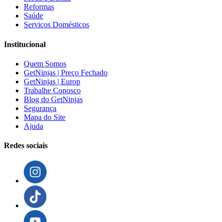
Reformas
Saúde
Serviços Domésticos
Institucional
Quem Somos
GetNinjas | Preço Fechado
GetNinjas | Europ
Trabalhe Conosco
Blog do GetNinjas
Segurança
Mapa do Site
Ajuda
Redes sociais