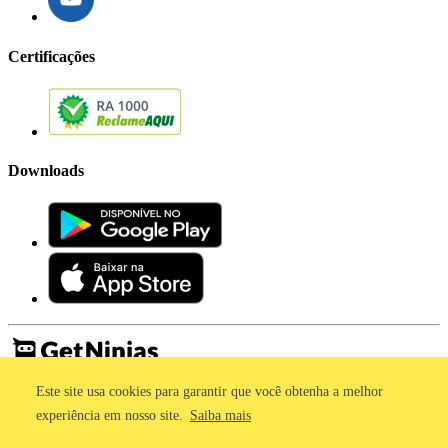
Certificações
Downloads
Este site usa cookies para garantir que você obtenha a melhor
Imprensa
Termos de Uso
experiência em nosso site.
Saiba mais
Política de Privacidade