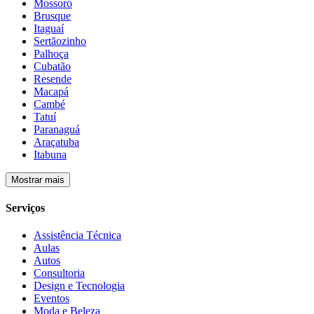
Mossoró
Brusque
Itaguaí
Sertãozinho
Palhoça
Cubatão
Resende
Macapá
Cambé
Tatuí
Paranaguá
Araçatuba
Itabuna
Mostrar mais
Serviços
Assistência Técnica
Aulas
Autos
Consultoria
Design e Tecnologia
Eventos
Moda e Beleza